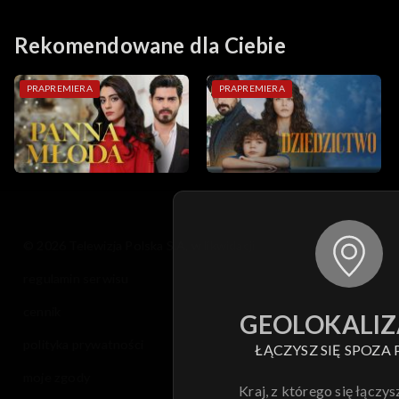
Rekomendowane dla Ciebie
PRAPREMIERA
PRAPREMIERA
© 2026 Telewizja Polska S.A. w likwidacji
regulamin serwisu
cennik
GEOLOKALIZ
polityka prywatności
ŁĄCZYSZ SIĘ SPOZA 
moje zgody
Kraj, z którego się łączys