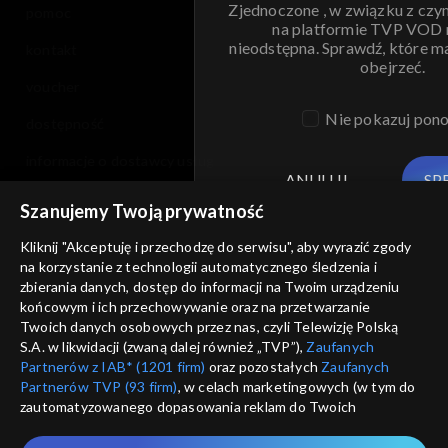
Zjednoczone , w związku z czy
pomoc
na platformie TVP VOD
nieodstępna. Sprawdź, które m
kontakt
obejrzeć.
voucher
Nie pokazuj pon
dostępność
informacje o dostawcy usług
ANULUJ
SP
Szanujemy Twoją prywatność
Kliknij "Akceptuję i przechodzę do serwisu", aby wyrazić zgody
na korzystanie z technologii automatycznego śledzenia i
zbierania danych, dostęp do informacji na Twoim urządzeniu
końcowym i ich przechowywanie oraz na przetwarzanie
Twoich danych osobowych przez nas, czyli Telewizję Polską
S.A. w likwidacji (zwaną dalej również „TVP”),
Zaufanych
Partnerów z IAB* (1201 firm)
oraz pozostałych
Zaufanych
Partnerów TVP (93 firm)
, w celach marketingowych (w tym do
zautomatyzowanego dopasowania reklam do Twoich
zainteresowań i mierzenia ich skuteczności) i pozostałych,
które wskazujemy poniżej, a także zgody na udostępnianie