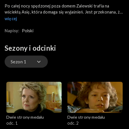
Po całej nocy spędzonej poza domem Zalewski trafia na
wściekłą Asię, która domaga się wyjaśnień. Jest przekonana, że
Adam coś przed nią ukrywa.
więcej
Mały przeprasza Grubego za pomysł z napadem na Horsta.
Napisy:
Polski
Gruby z ociąganiem przyjmuje przeprosiny, ale Mały w
rzeczywistości zamierza zebrać konkurencyjną ekipę kibiców…
Sezony i odcinki
Sezon 1
Sezon 1
Dwie strony medalu
Dwie strony medalu
odc. 1
odc. 2