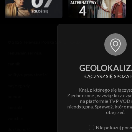
© 2026 Telewizja Polska S.A. w likwidacji
regulamin serwisu
cennik
GEOLOKALIZ
polityka prywatności
ŁĄCZYSZ SIĘ SPOZA 
moje zgody
Kraj, z którego się łączys
Zjednoczone , w związku z czy
pomoc
na platformie TVP VOD
nieodstępna. Sprawdź, które m
kontakt
obejrzeć.
voucher
Nie pokazuj pon
dostępność