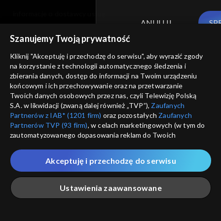
informacje o dostawcy usług
ANULUJ
SP
Szanujemy Twoją prywatność
Kliknij "Akceptuję i przechodzę do serwisu", aby wyrazić zgody
na korzystanie z technologii automatycznego śledzenia i
zbierania danych, dostęp do informacji na Twoim urządzeniu
końcowym i ich przechowywanie oraz na przetwarzanie
Twoich danych osobowych przez nas, czyli Telewizję Polską
S.A. w likwidacji (zwaną dalej również „TVP”),
Zaufanych
Partnerów z IAB* (1201 firm)
oraz pozostałych
Zaufanych
Partnerów TVP (93 firm)
, w celach marketingowych (w tym do
zautomatyzowanego dopasowania reklam do Twoich
zainteresowań i mierzenia ich skuteczności) i pozostałych,
które wskazujemy poniżej, a także zgody na udostępnianie
Akceptuję i przechodzę do serwisu
przez nas identyfikatora PPID do Google.
Twoje dane osobowe zbierane podczas odwiedzania przez
Ustawienia zaawansowane
Ciebie naszych
poszczególnych serwisów
zwanych dalej
„Portalem”, w tym informacje zapisywane za pomocą
technologii takich jak: pliki cookie, sygnalizatory WWW lub
innych podobnych technologii umożliwiających świadczenie
Główna
Szukaj
Moja lista
Na żywo
Więcej