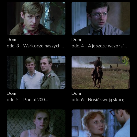
Dom
Dom
odc. 3 – Warkocze naszych
odc. 4 – A jeszcze wczoraj
dziewcząt będą białe
było wesele
Dom
Dom
odc. 5 – Ponad 200
odc. 6 – Nosić swoją skórę
czwartków