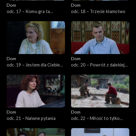
Dom
Dom
odc. 17 – Komu gra ta
odc. 18 – Trzecie kłamstwo
orkiestra
Dom
Dom
odc. 19 – Jestem dla Ciebie
odc. 20 – Powrót z dalekiej
niedzielą
podróży
Dom
Dom
odc. 21 – Naiwne pytania
odc. 22 – Miłość to tylko
obietnica