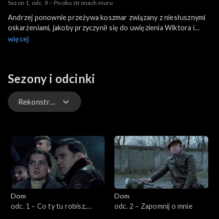
Sezon 1, odc. 9 – Po obu stronach muru
Andrzej ponownie przeżywa koszmar związany z niesłusznymi
oskarżeniami, jakoby przyczynił się do uwięzienia Wiktora i
Łukasza. Milicja zatrzymuje Kazanowicza. Lokatorzy, którym
więcej
przewodzą Henio i Popiołek organizują jego obronę. Proces
Kazanowicza staje się precedensem, lekarz wraca do domu.
Andrzej boryka się z kłopotami w FSO. Ponadto dowiaduje się,
Sezony i odcinki
że Ewa spodziewa się dziecka.
Rekonstrukcja cyfrowa
Rekonstrukcja cyfrowa
Format oryginalny
Dom
Dom
odc. 1 – Co ty tu robisz,
odc. 2 – Zapomnij o mnie
człowieku?