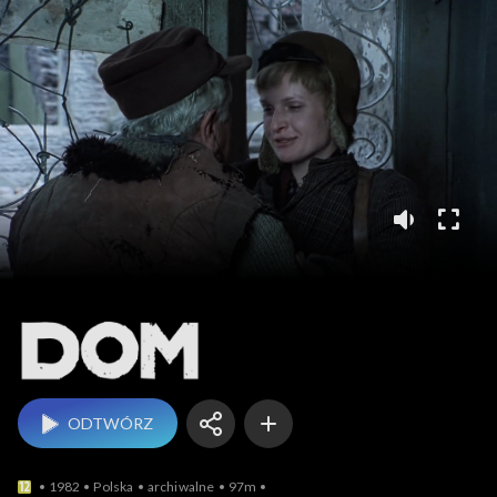
Dom
ODTWÓRZ
1982
Polska
archiwalne
97m