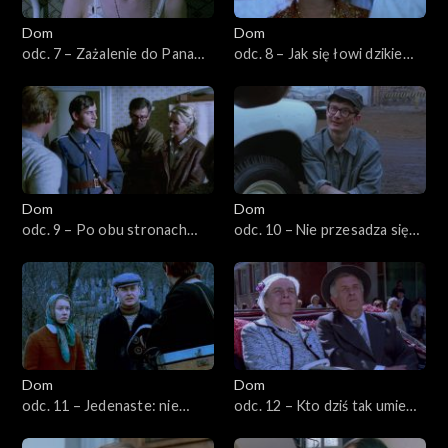
Dom
Dom
odc. 7 – Zażalenie do Pana
odc. 8 – Jak się łowi dzikie
Boga
ptaki
Dom
Dom
odc. 9 – Po obu stronach
odc. 10 – Nie przesadza się
muru
starych drzew
Dom
Dom
odc. 11 – Jedenaste: nie
odc. 12 – Kto dziś tak umie
wychylaj się
kochać