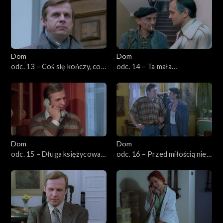
Dom
Dom
odc. 13 – Coś się kończy, coś
odc. 14 – Ta mała
się zaczyna
wiolonczelistka
Dom
Dom
odc. 15 – Długa księżycowa
odc. 16 – Przed miłością nie
noc
uciekniesz