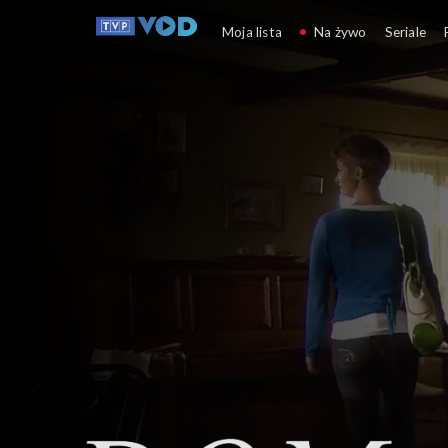
Dom nad rozlewiskiem
Moja lista
Na żywo
Seriale