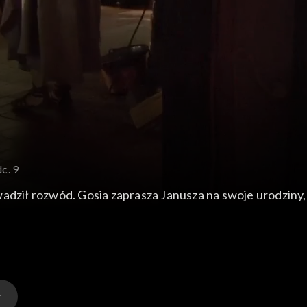
c. 9
adził rozwód. Gosia zaprasza Janusza na swoje urodziny, l