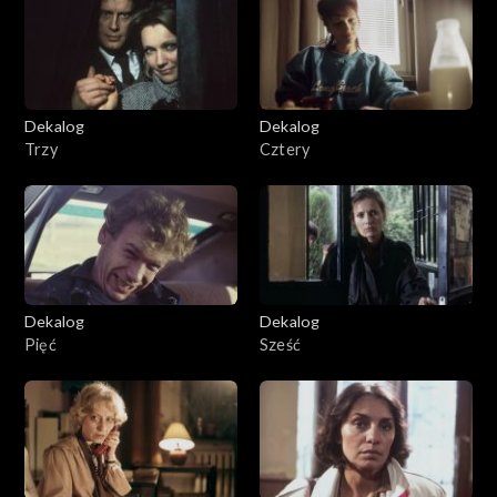
Dekalog
Dekalog
Trzy
Cztery
Dekalog
Dekalog
Pięć
Sześć