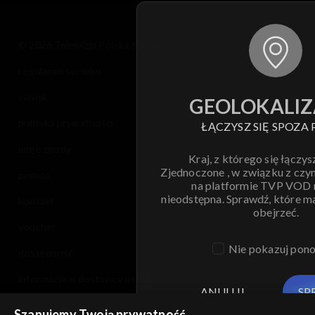
© 2026 Telewizja Polska S.A. w likwidacji
regulamin serwisu
cennik
GEOLOKALIZ
polityka prywatności
ŁĄCZYSZ SIĘ SPOZA 
moje zgody
Kraj, z którego się łączys
Zjednoczone , w związku z czy
pomoc
na platformie TVP VOD
nieodstępna. Sprawdź, które m
kontakt
obejrzeć.
voucher
Nie pokazuj pon
dostępność
informacje o dostawcy usług
ANULUJ
SP
Szanujemy Twoją prywatność