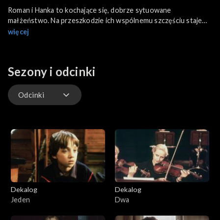
Roman i Hanka to kochające się, dobrze sytuowane
małżeństwo. Na przeszkodzie ich wspólnemu szczęściu staje
choroba – impotencja męża. Roman wie, że nie ma prawa do
więcej
zazdrości, a jednocześnie ze wzmożoną siłą odczuwa ją. Śledzi i
szpieguje Hankę. Myśli, że odkrył romans Hanki, ale z jej strony
w kontaktach z młodym studentem Politechniki nie ma żadnych
Sezony i odcinki
uczuć.
Odcinki
Odcinki
Dekalog
Dekalog
Jeden
Dwa