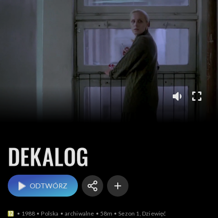
Dekalog
ODTWÓRZ
1988
Polska
archiwalne
58m
Sezon 1, Dziewięć