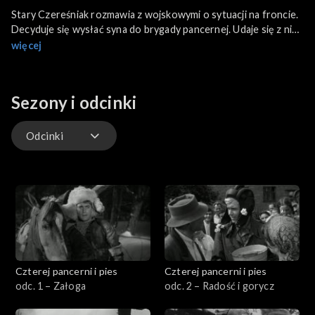
Stary Czereśniak rozmawia z wojskowymi o sytuacji na froncie.
Decyduje się wysłać syna do brygady pancernej. Udaje się z nim
w kierunku Gdańska. Po drodze zostają zmuszeni do przebrania
więcej
się w mundury Wehrmachtu. Trafiają przez to do niewoli.
Sezony i odcinki
Kto dezerterował z Ludowego Wojska Polskiego i jakie kary
za to groziły? Zobacz dyskusję w cyklu „Historia i film”
Odcinki
Odcinki
Czterej pancerni i pies
Czterej pancerni i pies
odc. 1 – Załoga
odc. 2 – Radość i gorycz