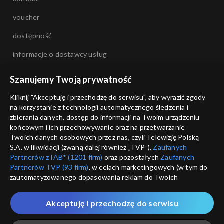
voucher
dostępność
informacje o dostawcy usług
Szanujemy Twoją prywatność
Kliknij "Akceptuję i przechodzę do serwisu", aby wyrazić zgody
na korzystanie z technologii automatycznego śledzenia i
zbierania danych, dostęp do informacji na Twoim urządzeniu
końcowym i ich przechowywanie oraz na przetwarzanie
Twoich danych osobowych przez nas, czyli Telewizję Polską
S.A. w likwidacji (zwaną dalej również „TVP”),
Zaufanych
Partnerów z IAB* (1201 firm)
oraz pozostałych
Zaufanych
Partnerów TVP (93 firm)
, w celach marketingowych (w tym do
zautomatyzowanego dopasowania reklam do Twoich
zainteresowań i mierzenia ich skuteczności) i pozostałych,
które wskazujemy poniżej, a także zgody na udostępnianie
Akceptuję i przechodzę do serwisu
przez nas identyfikatora PPID do Google.
Twoje dane osobowe zbierane podczas odwiedzania przez