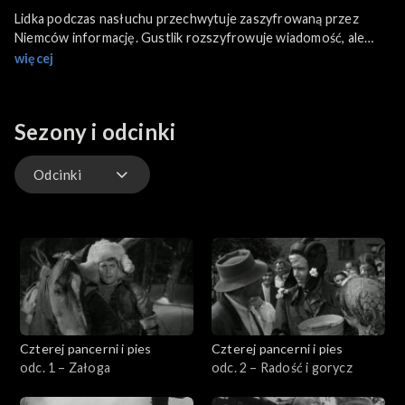
Lidka podczas nasłuchu przechwytuje zaszyfrowaną przez
Niemców informację. Gustlik rozszyfrowuje wiadomość, ale
nawet przyjaciele z załogi nie chcą mu uwierzyć. Dopiero gdy
więcej
nad ranem grupa niemieckich żołnierzy dokonuje desantu,
okazuje się, że Ślązak miał rację.
Sezony i odcinki
Jak działała konspiracja antykomunistyczna na Pomorzu
Gdańskim? Zobacz dyskusję historyków w cyklu „Historia i
film”
Odcinki
Odcinki
Czterej pancerni i pies
Czterej pancerni i pies
odc. 1 – Załoga
odc. 2 – Radość i gorycz