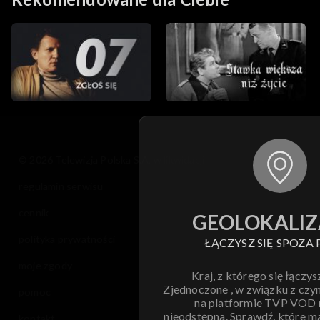
© 2026 Telewizja Polska S.A. w likwidacji
regulamin serwisu
cennik
GEOLOKALIZ
polityka prywatności
ŁĄCZYSZ SIĘ SPOZA 
moje zgody
Kraj, z którego się łączys
Zjednoczone , w związku z czy
pomoc
na platformie TVP VOD
nieodstępna. Sprawdź, które m
kontakt