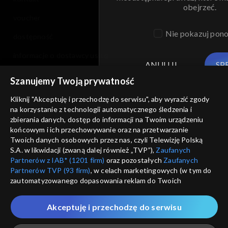
obejrzeć.
voucher
Nie pokazuj pon
dostępność
informacje o dostawcy usług
ANULUJ
SP
Szanujemy Twoją prywatność
Kliknij "Akceptuję i przechodzę do serwisu", aby wyrazić zgody
na korzystanie z technologii automatycznego śledzenia i
zbierania danych, dostęp do informacji na Twoim urządzeniu
końcowym i ich przechowywanie oraz na przetwarzanie
Twoich danych osobowych przez nas, czyli Telewizję Polską
S.A. w likwidacji (zwaną dalej również „TVP”),
Zaufanych
Partnerów z IAB* (1201 firm)
oraz pozostałych
Zaufanych
Partnerów TVP (93 firm)
, w celach marketingowych (w tym do
zautomatyzowanego dopasowania reklam do Twoich
zainteresowań i mierzenia ich skuteczności) i pozostałych,
które wskazujemy poniżej, a także zgody na udostępnianie
Akceptuję i przechodzę do serwisu
przez nas identyfikatora PPID do Google.
Twoje dane osobowe zbierane podczas odwiedzania przez