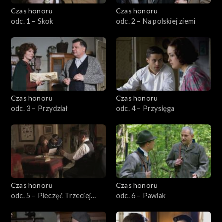
Czas honoru
Czas honoru
Sezon 4
odc. 1 – Skok
odc. 2 – Na polskiej ziemi
Sezon 5
Sezon 6
Powstanie
Czas honoru
Czas honoru
odc. 3 – Przydział
odc. 4 – Przysięga
Czas honoru
Czas honoru
odc. 5 – Pieczęć Trzeciej
odc. 6 – Pawiak
Rzeszy