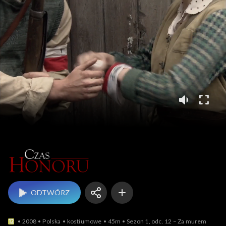
Czas honoru
ODTWÓRZ
2008
Polska
kostiumowe
45m
Sezon 1, odc. 12 – Za murem