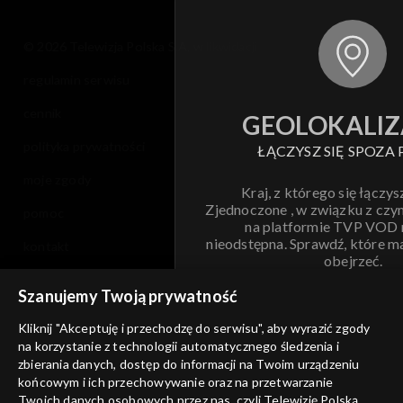
© 2026 Telewizja Polska S.A. w likwidacji
regulamin serwisu
cennik
GEOLOKALIZ
polityka prywatności
ŁĄCZYSZ SIĘ SPOZA 
moje zgody
Kraj, z którego się łączys
Zjednoczone , w związku z czy
pomoc
na platformie TVP VOD
nieodstępna. Sprawdź, które m
kontakt
obejrzeć.
voucher
Szanujemy Twoją prywatność
Nie pokazuj pon
dostępność
Kliknij "Akceptuję i przechodzę do serwisu", aby wyrazić zgody
informacje o dostawcy usług
na korzystanie z technologii automatycznego śledzenia i
ANULUJ
SP
zbierania danych, dostęp do informacji na Twoim urządzeniu
końcowym i ich przechowywanie oraz na przetwarzanie
Twoich danych osobowych przez nas, czyli Telewizję Polską