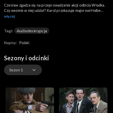
Czesław zgadza się na przeprowadzenie akcji odbicia Władka.
Czy weźmie w niej udział? Karol przekazuje majorowi Halbe
wiadomość, że na Pawiaku szykuje się ucieczka jednego z
więcej
więźniów. Czy mimo to akcja dywersantów się odbędzie?
Bronek spotyka się z Wandą. Kobiecie grozi
Tagi:
Audiodeskrypcja
niebezpieczeństwo. Czy Bronek ją ocali?
Napisy:
Polski
Sezony i odcinki
Sezon 1
Sezon 1
Sezon 2
Sezon 3