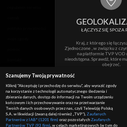
regulamin serwisu
cennik
GEOLOKALIZ
polityka prywatności
ŁĄCZYSZ SIĘ SPOZA 
moje zgody
Kraj, z którego się łączys
Zjednoczone , w związku z czy
pomoc
na platformie TVP VOD
nieodstępna. Sprawdź, które m
kontakt
obejrzeć.
voucher
Szanujemy Twoją prywatność
Nie pokazuj pon
dostępność
Kliknij "Akceptuję i przechodzę do serwisu", aby wyrazić zgody
informacje o dostawcy usług
na korzystanie z technologii automatycznego śledzenia i
ANULUJ
SP
zbierania danych, dostęp do informacji na Twoim urządzeniu
końcowym i ich przechowywanie oraz na przetwarzanie
Twoich danych osobowych przez nas, czyli Telewizję Polską
S.A. w likwidacji (zwaną dalej również „TVP”),
Zaufanych
Partnerów z IAB* (1201 firm)
oraz pozostałych
Zaufanych
Partnerów TVP (93 firm)
, w celach marketingowych (w tym do