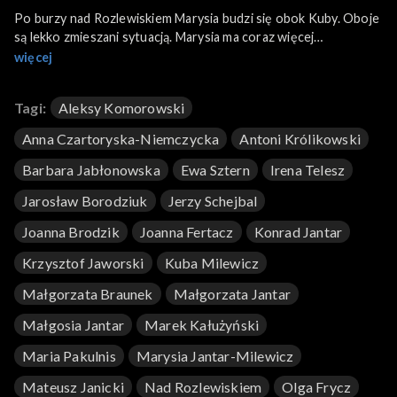
Po burzy nad Rozlewiskiem Marysia budzi się obok Kuby. Oboje
są lekko zmieszani sytuacją. Marysia ma coraz więcej
wątpliwości dotyczących Krzysztofa i wspólnej z nim
więcej
przyszłości. Postanawia się z nim rozstać. Podczas nocnej
burzy Krzysztof ulega wypadkowi - jego rozbity samochód
Tagi:
Aleksy Komorowski
znajdują w lesie Kuba i Marysia. Do pracy w stadninie zostaje
zatrudniona nowa pracownica - młoda i śliczna Magda. Konrad
Anna Czartoryska-Niemczycka
Antoni Królikowski
jest nią zachwycony. Piotr nie wraca na noc do pensjonatu.
Małgosia zaczyna podejrzewać, że Paula ma z nim romans.
Barbara Jabłonowska
Ewa Sztern
Irena Telesz
Orest i Wroński wracają z Paryża. Ich sukces jest jednak
Jarosław Borodziuk
Jerzy Schejbal
wątpliwy. Zostali oszukani przez Ordona. Mirka z Maćkiem jadą
w podróż poślubną do Tunezji.
Joanna Brodzik
Joanna Fertacz
Konrad Jantar
Krzysztof Jaworski
Kuba Milewicz
Małgorzata Braunek
Małgorzata Jantar
Małgosia Jantar
Marek Kałużyński
Maria Pakulnis
Marysia Jantar-Milewicz
Mateusz Janicki
Nad Rozlewiskiem
Olga Frycz