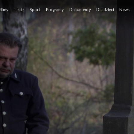
BY 1920. Вайна і каханне (1920. Wojna i miłość)
Filmy
Teatr
Sport
Programy
Dokumenty
Dla dzieci
News