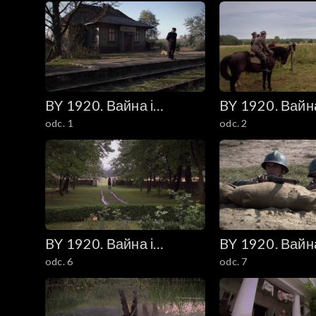
I
BY 1920. Вайна і
BY 1920. Вайна
odc. 1
odc. 2
каханне (1920. Wojna i
каханне (1920.
miłość)
miłość)
BY 1920. Вайна і
BY 1920. Вайна
odc. 6
odc. 7
каханне (1920. Wojna i
каханне (1920.
miłość)
miłość)