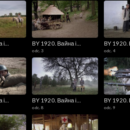
 і
BY 1920. Вайна і
BY 1920. 
odc. 3
odc. 4
 Wojna i
каханне (1920. Wojna i
каханне (
miłość)
miłość)
 і
BY 1920. Вайна і
BY 1920. 
odc. 8
odc. 9
 Wojna i
каханне (1920. Wojna i
каханне (
miłość)
miłość)