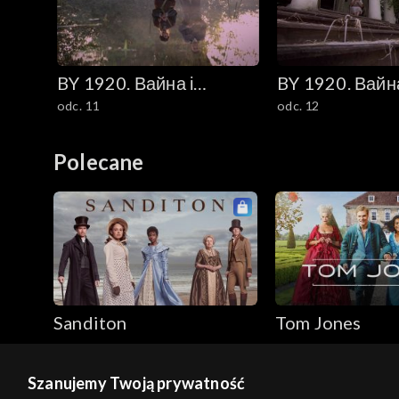
BY 1920. Вайна і
BY 1920. Вайна
odc. 11
odc. 12
каханне (1920. Wojna i
каханне (1920.
miłość)
miłość)
Polecane
Sanditon
Tom Jones
Szanujemy Twoją prywatność