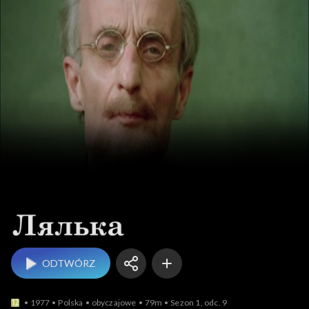
BY Лялька (Lalka)
ODTWÓRZ
1977
Polska
obyczajowe
79m
Sezon 1, odc. 9