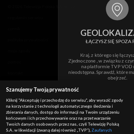
© 2026 Telewizja Polska S.A. w likwidacji
regulamin serwisu
cennik
GEOLOKALIZ
polityka prywatności
ŁĄCZYSZ SIĘ SPOZA 
moje zgody
Kraj, z którego się łączys
Zjednoczone , w związku z czy
pomoc
na platformie TVP VOD
nieodstępna. Sprawdź, które m
kontakt
obejrzeć.
voucher
Szanujemy Twoją prywatność
Nie pokazuj pon
dostępność
Kliknij "Akceptuję i przechodzę do serwisu", aby wyrazić zgody
na korzystanie z technologii automatycznego śledzenia i
informacje o dostawcy usług
ANULUJ
SP
zbierania danych, dostęp do informacji na Twoim urządzeniu
końcowym i ich przechowywanie oraz na przetwarzanie
Twoich danych osobowych przez nas, czyli Telewizję Polską
S.A. w likwidacji (zwaną dalej również „TVP”),
Zaufanych