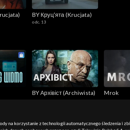
rucjata)
BY Круц’ята (Krucjata)
odc. 13
BY Архівіст (Archiwista)
Mrok
gody na korzystanie z technologii automatycznego śledzenia i z