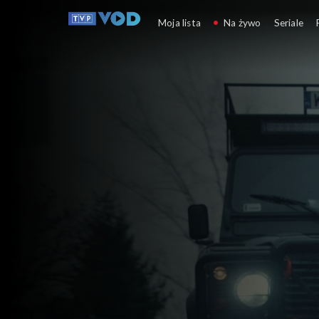
BY Круц’ята (Krucjata)
Moja lista
Na żywo
Seriale