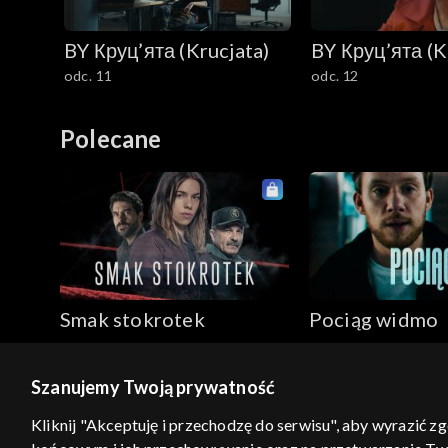
BY Круц’ята (Krucjata)
BY Круц’ята (K
odc. 11
odc. 12
Polecane
Smak stokrotek
Pociąg widmo
Szanujemy Twoją prywatność
© 2026 Telewizja Polska S.A. w likwidacji
Kliknij "Akceptuję i przechodzę do serwisu", aby wyrazić z