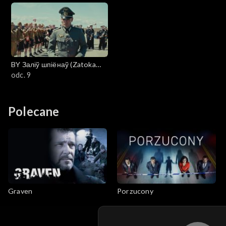
BY Заліў шпіёнаў (Zatoka
szpiegów)
odc. 9
Polecane
Graven
Porzucony