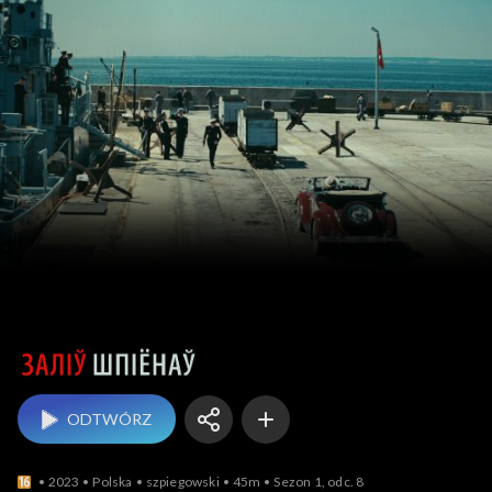
BY Заліў ш
ODTWÓRZ
2023
Polska
szpiegowski
45m
Sezon 1, odc. 8