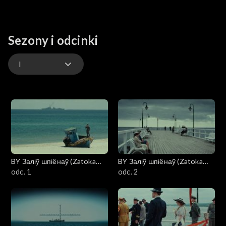
Sezony i odcinki
I
I
II
BY Заліў шпіёнаў (Zatoka
BY Заліў шпіёнаў (Zatoka
szpiegów)
odc. 1
szpiegów)
odc. 2