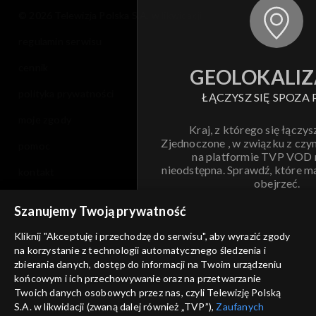
© 2026 Telewizja Polska S.A. w likwidacji
regulamin serwisu
cennik
GEOLOKALIZ
polityka prywatności
ŁĄCZYSZ SIĘ SPOZA 
moje zgody
Kraj, z którego się łączys
Zjednoczone , w związku z czy
pomoc
na platformie TVP VOD
nieodstępna. Sprawdź, które m
kontakt
obejrzeć.
voucher
Szanujemy Twoją prywatność
Nie pokazuj pon
dostępność
Kliknij "Akceptuję i przechodzę do serwisu", aby wyrazić zgody
na korzystanie z technologii automatycznego śledzenia i
informacje o dostawcy usług
ANULUJ
SP
zbierania danych, dostęp do informacji na Twoim urządzeniu
końcowym i ich przechowywanie oraz na przetwarzanie
Twoich danych osobowych przez nas, czyli Telewizję Polską
S.A. w likwidacji (zwaną dalej również „TVP”),
Zaufanych