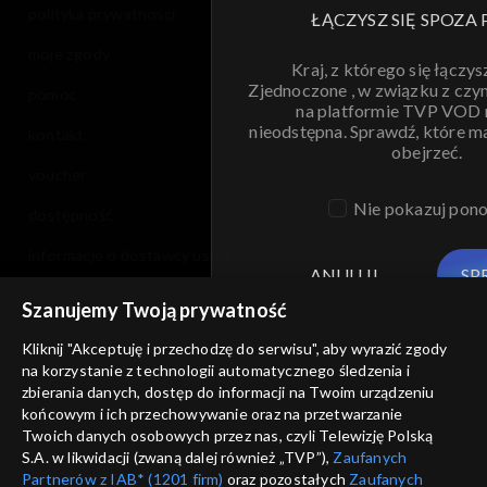
polityka prywatności
ŁĄCZYSZ SIĘ SPOZA 
moje zgody
Kraj, z którego się łączys
Zjednoczone , w związku z czy
pomoc
na platformie TVP VOD
nieodstępna. Sprawdź, które m
kontakt
obejrzeć.
voucher
Nie pokazuj pon
dostępność
informacje o dostawcy usług
ANULUJ
SP
Szanujemy Twoją prywatność
Kliknij "Akceptuję i przechodzę do serwisu", aby wyrazić zgody
na korzystanie z technologii automatycznego śledzenia i
zbierania danych, dostęp do informacji na Twoim urządzeniu
końcowym i ich przechowywanie oraz na przetwarzanie
Twoich danych osobowych przez nas, czyli Telewizję Polską
S.A. w likwidacji (zwaną dalej również „TVP”),
Zaufanych
Partnerów z IAB* (1201 firm)
oraz pozostałych
Zaufanych