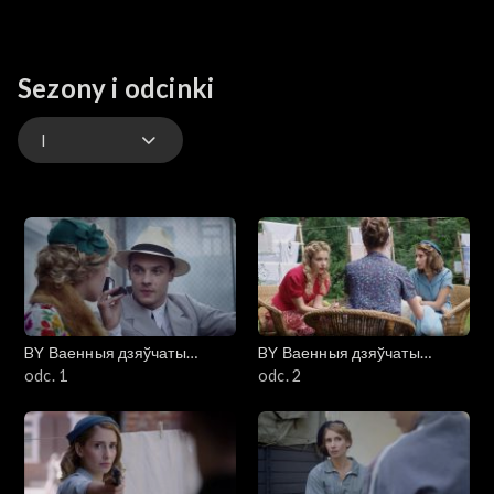
Sezony i odcinki
I
I
II
III
BY Ваенныя дзяўчаты
BY Ваенныя дзяўчаты
IV
(Wojenne dziewczyny)
odc. 1
(Wojenne dziewczyny)
odc. 2
V