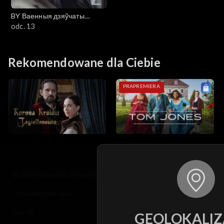
BY Ваенныя дзяўчаты
(Wojenne dziewczyny)
odc. 13
Rekomendowane dla Ciebie
PRAPREMIERA
© 2026 Telewizja Polska S.A. w likwidacji
regulamin serwisu
cennik
GEOLOKALIZ