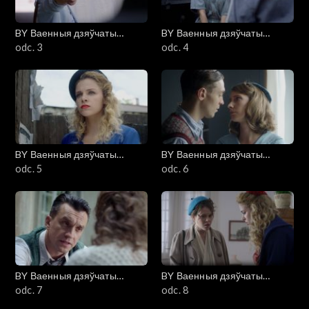
BY Ваенныя дзяўчаты
BY Ваенныя дзяўчаты
(Wojenne dziewczyny)
odc. 3
(Wojenne dziewczyny)
odc. 4
BY Ваенныя дзяўчаты
BY Ваенныя дзяўчаты
(Wojenne dziewczyny)
odc. 5
(Wojenne dziewczyny)
odc. 6
BY Ваенныя дзяўчаты
BY Ваенныя дзяўчаты
(Wojenne dziewczyny)
odc. 7
(Wojenne dziewczyny)
odc. 8