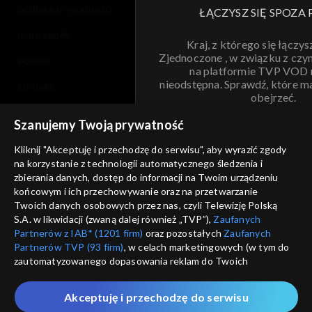
polityka prywatności
ŁĄCZYSZ SIĘ SPOZA 
moje zgody
Kraj, z którego się łączys
Zjednoczone , w związku z czy
pomoc
na platformie TVP VOD
nieodstępna. Sprawdź, które m
kontakt
obejrzeć.
voucher
Szanujemy Twoją prywatność
Nie pokazuj pon
dostępność
Kliknij "Akceptuję i przechodzę do serwisu", aby wyrazić zgody
informacje o dostawcy usług
na korzystanie z technologii automatycznego śledzenia i
ANULUJ
SP
zbierania danych, dostęp do informacji na Twoim urządzeniu
końcowym i ich przechowywanie oraz na przetwarzanie
Twoich danych osobowych przez nas, czyli Telewizję Polską
S.A. w likwidacji (zwaną dalej również „TVP”),
Zaufanych
Partnerów z IAB* (1201 firm)
oraz pozostałych
Zaufanych
Partnerów TVP (93 firm)
, w celach marketingowych (w tym do
zautomatyzowanego dopasowania reklam do Twoich
zainteresowań i mierzenia ich skuteczności) i pozostałych,
które wskazujemy poniżej, a także zgody na udostępnianie
Akceptuję i przechodzę do serwisu
przez nas identyfikatora PPID do Google.