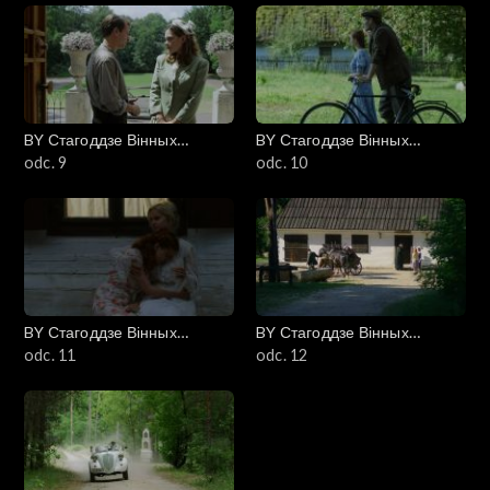
BY Стагоддзе Вінных
BY Стагоддзе Вінных
(Stulecie Winnych)
odc. 9
(Stulecie Winnych)
odc. 10
BY Стагоддзе Вінных
BY Стагоддзе Вінных
(Stulecie Winnych)
odc. 11
(Stulecie Winnych)
odc. 12