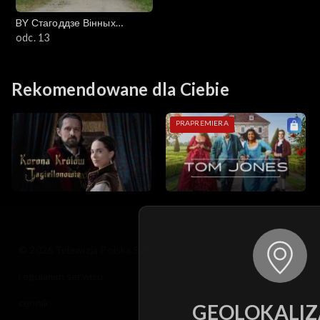
BY Стагоддзе Вінных
(Stulecie Winnych)
odc. 13
Rekomendowane dla Ciebie
PRAPREMIERA
© 2026 Telewizja Polska S.A. w likwidacji
regulamin serwisu
cennik
GEOLOKALIZ