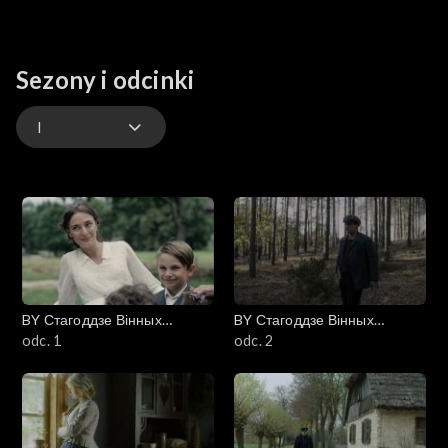
Sezony i odcinki
I
I
II
III
BY Стагоддзе Вінных
BY Стагоддзе Вінных
IV
(Stulecie Winnych)
odc. 1
(Stulecie Winnych)
odc. 2