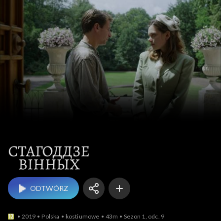
BY Ста
ODTWÓRZ
2019
Polska
kostiumowe
43m
Sezon 1, odc. 9