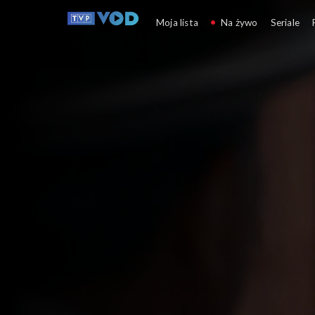
BY Дарогі 
Moja lista
Na żywo
Seriale