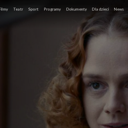
свабоды (Drogi wolności)
Filmy
Teatr
Sport
Programy
Dokumenty
Dla dzieci
News