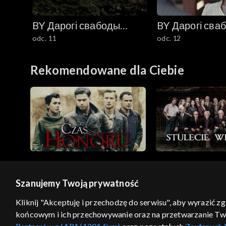
BY Дарогі свабоды
BY Дарогі сва
odc. 11
odc. 12
(Drogi wolności)
(Drogi wolnośc
Rekomendowane dla Ciebie
Szanujemy Twoją prywatność
© 2026 Telewizja Polska S.A. w likwidacji
Kliknij "Akceptuję i przechodzę do serwisu", aby wyrazić z
końcowym i ich przechowywanie oraz na przetwarzanie Twoic
regulamin serwisu
cennik
polityka prywatności