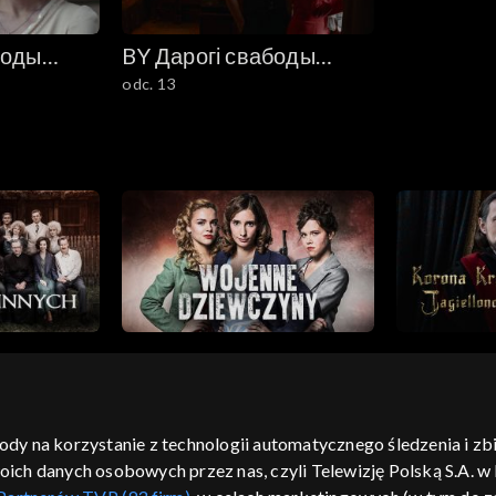
боды
BY Дарогі свабоды
odc. 13
i)
(Drogi wolności)
gody na korzystanie z technologii automatycznego śledzenia i z
h danych osobowych przez nas, czyli Telewizję Polską S.A. w l
moje zgody
pomoc
kontakt
voucher
dostępno