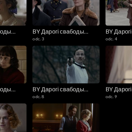
боды
BY Дарогі свабоды
BY Дарог
odc. 3
odc. 4
i)
(Drogi wolności)
(Drogi wo
боды
BY Дарогі свабоды
BY Дарог
odc. 8
odc. 9
i)
(Drogi wolności)
(Drogi wo