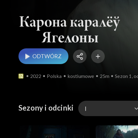
ODTWÓRZ
2022
Polska
kostiumowe
25m
Sezon 1, o
Sezony i odcinki
I
I