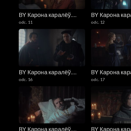
BY Карона каралёў.
BY Карона кар
odc. 11
odc. 12
Ягелоны (Korona
Ягелоны (Kor
królów. Jagiellonowie)
królów. Jagiel
BY Карона каралёў.
BY Карона кар
odc. 16
odc. 17
Ягелоны (Korona
Ягелоны (Kor
królów. Jagiellonowie)
królów. Jagiel
BY Карона каралёў.
BY Карона кар