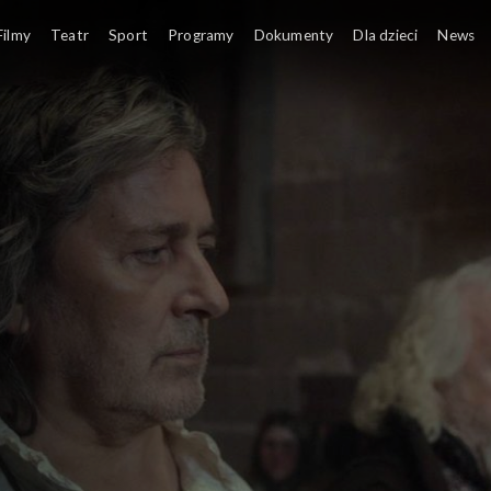
BY Карона каралёў. Ягелоны (Korona królów. Jag
Filmy
Teatr
Sport
Programy
Dokumenty
Dla dzieci
News