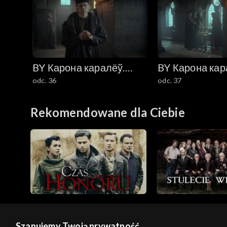
BY Карона каралёў.
BY Карона кар
odc. 36
odc. 37
Ягелоны (Korona
Ягелоны (Kor
królów. Jagiellonowie)
królów. Jagiel
Rekomendowane dla Ciebie
Szanujemy Twoją prywatność