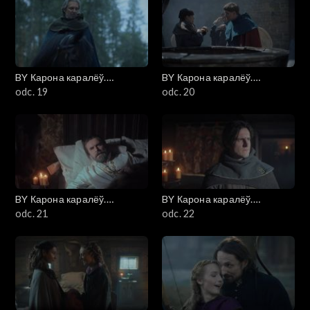
BY Карона каралёў.
BY Карона каралёў.
Ягелоны (Korona królów.
odc. 19
Ягелоны (Korona królów.
odc. 20
Jagiellonowie)
Jagiellonowie)
BY Карона каралёў.
BY Карона каралёў.
Ягелоны (Korona królów.
odc. 21
Ягелоны (Korona królów.
odc. 22
Jagiellonowie)
Jagiellonowie)