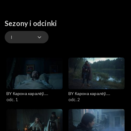
Sezony i odcinki
I
I
такая вось гісторыя (Taka historia)
BY Карона каралёў.
BY Карона каралёў.
Ягелоны (Korona królów.
odc. 1
Ягелоны (Korona królów.
odc. 2
Jagiellonowie)
Jagiellonowie)