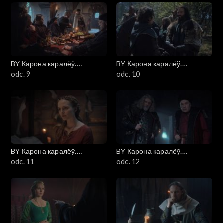
BY Карона каралёў.
BY Карона каралёў.
Ягелоны (Korona królów.
odc. 9
Ягелоны (Korona królów.
odc. 10
Jagiellonowie)
Jagiellonowie)
BY Карона каралёў.
BY Карона каралёў.
Ягелоны (Korona królów.
odc. 11
Ягелоны (Korona królów.
odc. 12
Jagiellonowie)
Jagiellonowie)