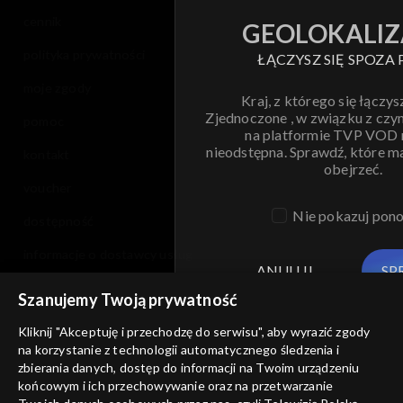
cennik
GEOLOKALIZ
polityka prywatności
ŁĄCZYSZ SIĘ SPOZA 
moje zgody
Kraj, z którego się łączys
Zjednoczone , w związku z czy
pomoc
na platformie TVP VOD
nieodstępna. Sprawdź, które m
kontakt
obejrzeć.
voucher
Nie pokazuj pon
dostępność
informacje o dostawcy usług
ANULUJ
SP
Szanujemy Twoją prywatność
Kliknij "Akceptuję i przechodzę do serwisu", aby wyrazić zgody
na korzystanie z technologii automatycznego śledzenia i
zbierania danych, dostęp do informacji na Twoim urządzeniu
końcowym i ich przechowywanie oraz na przetwarzanie