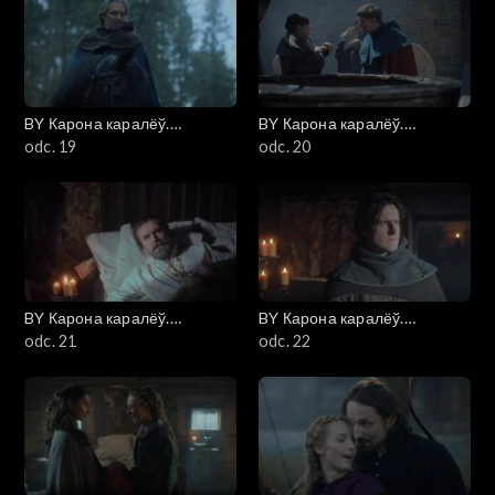
BY Карона каралёў.
BY Карона каралёў.
Ягелоны (Korona królów.
odc. 19
Ягелоны (Korona królów.
odc. 20
Jagiellonowie)
Jagiellonowie)
BY Карона каралёў.
BY Карона каралёў.
Ягелоны (Korona królów.
odc. 21
Ягелоны (Korona królów.
odc. 22
Jagiellonowie)
Jagiellonowie)