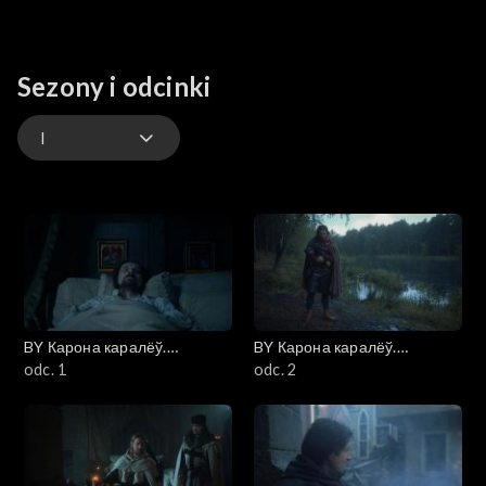
Sezony i odcinki
I
I
такая вось гісторыя (Taka historia)
BY Карона каралёў.
BY Карона каралёў.
Ягелоны (Korona królów.
odc. 1
Ягелоны (Korona królów.
odc. 2
Jagiellonowie)
Jagiellonowie)