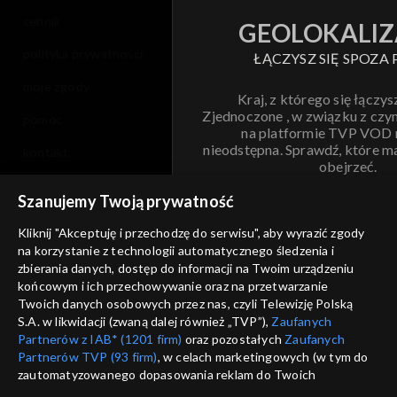
cennik
GEOLOKALIZ
polityka prywatności
ŁĄCZYSZ SIĘ SPOZA 
moje zgody
Kraj, z którego się łączys
Zjednoczone , w związku z czy
pomoc
na platformie TVP VOD
nieodstępna. Sprawdź, które m
kontakt
obejrzeć.
voucher
Szanujemy Twoją prywatność
Nie pokazuj pon
dostępność
Kliknij "Akceptuję i przechodzę do serwisu", aby wyrazić zgody
informacje o dostawcy usług
na korzystanie z technologii automatycznego śledzenia i
ANULUJ
SP
zbierania danych, dostęp do informacji na Twoim urządzeniu
końcowym i ich przechowywanie oraz na przetwarzanie
Twoich danych osobowych przez nas, czyli Telewizję Polską
S.A. w likwidacji (zwaną dalej również „TVP”),
Zaufanych
Partnerów z IAB* (1201 firm)
oraz pozostałych
Zaufanych
Partnerów TVP (93 firm)
, w celach marketingowych (w tym do
zautomatyzowanego dopasowania reklam do Twoich
zainteresowań i mierzenia ich skuteczności) i pozostałych,