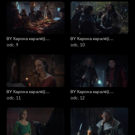
BY Карона каралёў.
BY Карона каралёў.
Ягелоны (Korona królów.
odc. 9
Ягелоны (Korona królów.
odc. 10
Jagiellonowie)
Jagiellonowie)
BY Карона каралёў.
BY Карона каралёў.
Ягелоны (Korona królów.
odc. 11
Ягелоны (Korona królów.
odc. 12
Jagiellonowie)
Jagiellonowie)