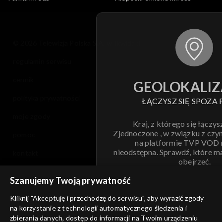
© 2026 Telewizja Polska S.A. w likwidacji
regulamin serwisu
cennik
GEOLOKALIZ
polityka prywatności
ŁĄCZYSZ SIĘ SPOZA 
moje zgody
Kraj, z którego się łączys
Zjednoczone , w związku z czy
pomoc
na platformie TVP VOD
nieodstępna. Sprawdź, które m
kontakt
obejrzeć.
voucher
Szanujemy Twoją prywatność
Nie pokazuj pon
dostępność
Kliknij "Akceptuję i przechodzę do serwisu", aby wyrazić zgody
na korzystanie z technologii automatycznego śledzenia i
informacje o dostawcy usług
ANULUJ
SP
zbierania danych, dostęp do informacji na Twoim urządzeniu