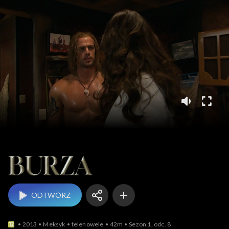
Burza
ODTWÓRZ
2013
Meksyk
telenowele
42m
Sezon 1, odc. 8