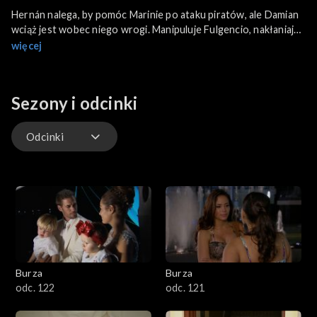
Hernán nalega, by pomóc Marinie po ataku piratów, ale Damian
wciąż jest wobec niego wrogi. Manipuluje Fulgencio, nakłaniając
go do pojednania z Damianem, by nie stracić wpływów.
więcej
Tymczasem Damian i Marina zaczynają dostrzegać rosnącą
między nimi więź, mimo skomplikowanej sytuacji.
Sezony i odcinki
Odcinki
Odcinki
Burza
Burza
odc. 122
odc. 121