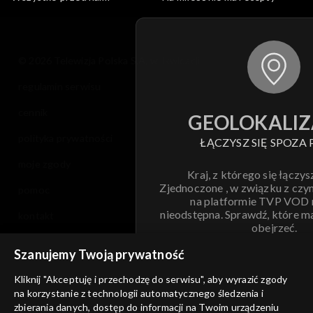
© 2026 Telewizja Polska S.A. w likwidacji
regulamin serwisu
cennik
GEOLOKALIZ
polityka prywatności
ŁĄCZYSZ SIĘ SPOZA 
moje zgody
Kraj, z którego się łączys
Zjednoczone , w związku z czy
pomoc
na platformie TVP VOD
nieodstępna. Sprawdź, które m
kontakt
obejrzeć.
voucher
Szanujemy Twoją prywatność
Nie pokazuj pon
dostępność
Kliknij "Akceptuję i przechodzę do serwisu", aby wyrazić zgody
na korzystanie z technologii automatycznego śledzenia i
informacje o dostawcy usług
ANULUJ
SP
zbierania danych, dostęp do informacji na Twoim urządzeniu