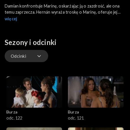
Damian konfrontuje Marinę, oskarżając ją o zazdrość, ale ona
temu zaprzecza. Hernán wyraża troskę o Marinę, oferuje jej
pomoc i pocieszenie w ciężkiej sytuacji. Fulgencio, ojciec
więcej
Esthercity, docieka zamiarów Damiana względem córki.
Sezony i odcinki
Odcinki
Odcinki
Burza
Burza
odc. 122
odc. 121