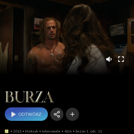
Burza
ODTWÓRZ
2013
Meksyk
telenowele
42m
Sezon 1, odc. 11