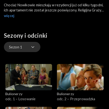
Chociaż Nowikowie mieszkają w rezydencji już od kilku tygodni,
ich apartament nie został jeszcze poświęcony. Religijna Grażyna
bardzo to przeżywa. Rodzina uważa jednak, że w takim miejscu
więcej
nie wypada tego robić. Wbrew przewidywaniom stosunek
sąsiadów do wiary wcale nie jest taki jednoznaczny.
Sezony i odcinki
Sezon 1
Sezon 1
Sezon 2
Sezon 3
Bulionerzy
Bulionerzy
Sezon 4
odc. 1 – Losowanie
odc. 2 – Przeprowadzka