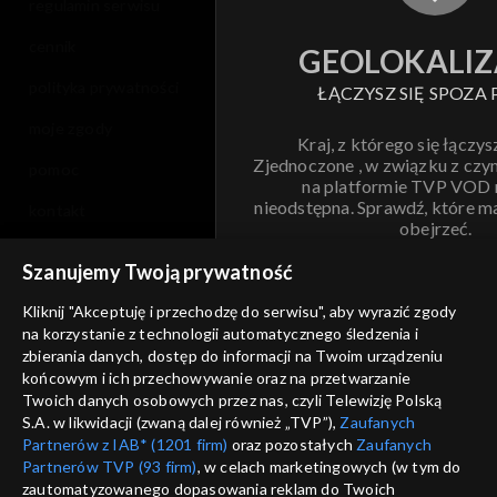
regulamin serwisu
cennik
GEOLOKALIZ
polityka prywatności
ŁĄCZYSZ SIĘ SPOZA 
moje zgody
Kraj, z którego się łączys
Zjednoczone , w związku z czy
pomoc
na platformie TVP VOD
nieodstępna. Sprawdź, które m
kontakt
obejrzeć.
voucher
Szanujemy Twoją prywatność
Nie pokazuj pon
dostępność
Kliknij "Akceptuję i przechodzę do serwisu", aby wyrazić zgody
informacje o dostawcy usług
na korzystanie z technologii automatycznego śledzenia i
ANULUJ
SP
zbierania danych, dostęp do informacji na Twoim urządzeniu
końcowym i ich przechowywanie oraz na przetwarzanie
Twoich danych osobowych przez nas, czyli Telewizję Polską
S.A. w likwidacji (zwaną dalej również „TVP”),
Zaufanych
Partnerów z IAB* (1201 firm)
oraz pozostałych
Zaufanych
Partnerów TVP (93 firm)
, w celach marketingowych (w tym do
zautomatyzowanego dopasowania reklam do Twoich