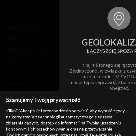
© 2026 Telewizja Polska S.A. w likwidacji
regulamin serwisu
cennik
GEOLOKALIZ
polityka prywatności
ŁĄCZYSZ SIĘ SPOZA 
moje zgody
Kraj, z którego się łączys
Zjednoczone , w związku z czy
pomoc
na platformie TVP VOD
nieodstępna. Sprawdź, które m
kontakt
obejrzeć.
voucher
Szanujemy Twoją prywatność
Nie pokazuj pon
dostępność
Kliknij "Akceptuję i przechodzę do serwisu", aby wyrazić zgody
informacje o dostawcy usług
na korzystanie z technologii automatycznego śledzenia i
ANULUJ
SP
zbierania danych, dostęp do informacji na Twoim urządzeniu
końcowym i ich przechowywanie oraz na przetwarzanie
Twoich danych osobowych przez nas, czyli Telewizję Polską