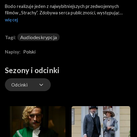
Bodo realizuje jeden z najwybitniejszych przedwojennych
filmów „Strachy”. Zdobywa serca publiczności, występując
wspólnie z Dymszą. Największą radość sprawia mu jednak
więcej
przyjazd Ady, która decyduje się na rozstanie z Hansem.
Tagi:
Audiodeskrypcja
Napisy:
Polski
Sezony i odcinki
Odcinki
Odcinki