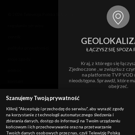
© 2026 Telewizja Polska S.A. w likwidacji
regulamin serwisu
cennik
GEOLOKALIZ
polityka prywatności
ŁĄCZYSZ SIĘ SPOZA 
moje zgody
Kraj, z którego się łączys
Zjednoczone , w związku z czy
pomoc
na platformie TVP VOD
nieodstępna. Sprawdź, które m
kontakt
obejrzeć.
voucher
Szanujemy Twoją prywatność
Nie pokazuj pon
dostępność
Kliknij "Akceptuję i przechodzę do serwisu", aby wyrazić zgody
informacje o dostawcy usług
na korzystanie z technologii automatycznego śledzenia i
ANULUJ
SP
zbierania danych, dostęp do informacji na Twoim urządzeniu
końcowym i ich przechowywanie oraz na przetwarzanie
Twoich danych osobowych przez nas, czyli Telewizję Polską