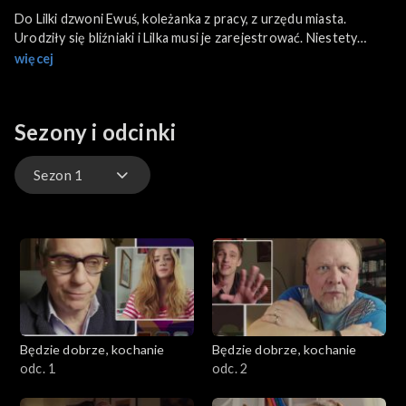
Do Lilki dzwoni Ewuś, koleżanka z pracy, z urzędu miasta.
Urodziły się bliźniaki i Lilka musi je zarejestrować. Niestety
mama Justyny nie jest za pan brat z technologią, a co gorsza,
więcej
zostawiła login do systemu u męża, z którym jest w separacji.
Lilianna unosi się honorem nie chce dzwonić do Waldka i
przyznać, że potrzebuje jego pomocy. Niestety córka nie
Sezony i odcinki
podejmuje się załatwienia sprawy za nią. Lilka musi spróbować
dogadać się z mężem.
Sezon 1
Sezon 1
Będzie dobrze, kochanie
Będzie dobrze, kochanie
odc. 1
odc. 2