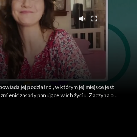
iada jej podział ról, w którym jej miejsce jest
 zmienić zasady panujące w ich życiu. Zaczyna od
munt zamierza dać odpór nowej postawie żony.