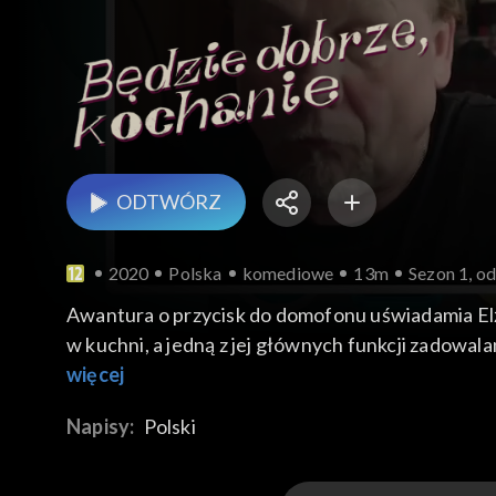
ODTWÓRZ
2020
Polska
komediowe
13m
Sezon 1, od
Awantura o przycisk do domofonu uświadamia Elżbi
w kuchni, a jedną z jej głównych funkcji zadowal
nieprzyrządzania mężowi porannej kawy, kolejnym
więcej
Napisy:
Polski