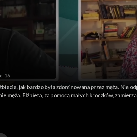
c. 16
ecie, jak bardzo była zdominowana przez męża. Nie odpow
anie męża. Elżbieta, za pomocą małych kroczków, zamierza
 krokiem jest upieczenie sernika zamiast szarlotki. Zyg