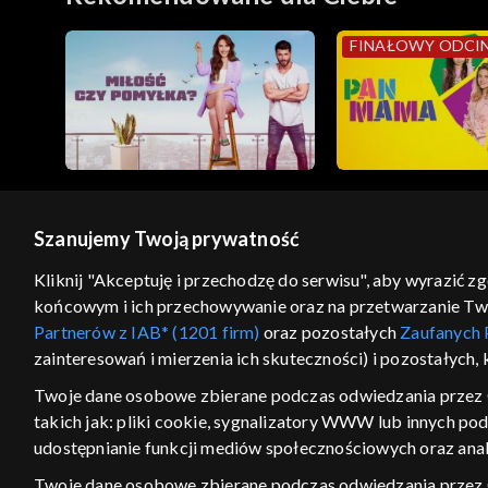
FINAŁOWY ODCI
Szanujemy Twoją prywatność
© 2026 Telewizja Polska S.A. w likwidacji
Kliknij "Akceptuję i przechodzę do serwisu", aby wyrazić z
końcowym i ich przechowywanie oraz na przetwarzanie Twoic
regulamin serwisu
cennik
polityka prywatności
Partnerów z IAB* (1201 firm)
oraz pozostałych
Zaufanych 
GEOLOKALIZA
zainteresowań i mierzenia ich skuteczności) i pozostałych,
ŁĄCZYSZ SIĘ SPOZA PO
Twoje dane osobowe zbierane podczas odwiedzania przez 
takich jak: pliki cookie, sygnalizatory WWW lub innych po
Kraj, z którego się łączysz, to Stan
w związku z czym część tytułów na
udostępnianie funkcji mediów społecznościowych oraz anal
VOD może być nieodstępna. Spr
Twoje dane osobowe zbierane podczas odwiedzania przez
materiały możesz obejr