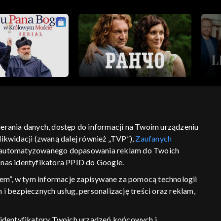
bierania danych, dostęp do informacji na Twoim urządzeniu
ikwidacji (zwaną dalej również „TVP”),
Zaufanych
ść
informacje o dostawcy usług
 zautomatyzowanego dopasowania reklam do Twoich
z nas identyfikatora PPID do Google.
em”, w tym informacje zapisywane za pomocą technologii
 bezpiecznych usług, personalizację treści oraz reklam,
P, identyfikatory Twoich urządzeń końcowych i