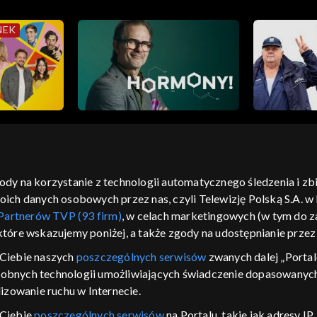
NEK
gody na korzystanie z technologii automatycznego śledzenia i z
h danych osobowych przez nas, czyli Telewizję Polską S.A. w l
moje zgody
pomoc
kontakt
voucher
dostępno
Partnerów TVP (93 firm)
, w celach marketingowych (w tym do
CJA
 które wskazujemy poniżej, a także zgody na udostępnianie prze
LSKI
Ciebie naszych
poszczególnych serwisów
zwanych dalej „Portal
dobnych technologii umożliwiających świadczenie dopasowanych i
y Zjednoczone ,
 platformie TVP
izowanie ruchu w Internecie.
awdź, które
 Ciebie
poszczególnych serwisów
na Portalu, takie jak adresy I
zeć.