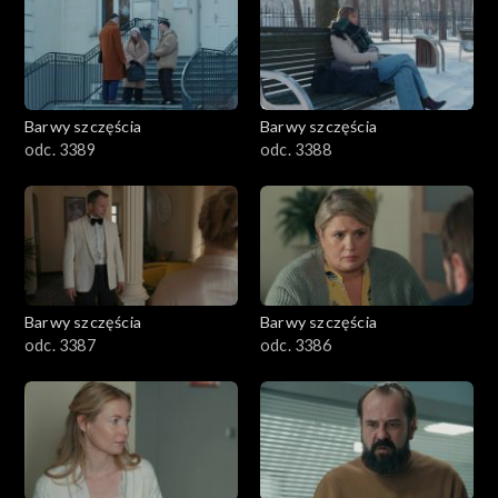
2901-3000
2801–2900
2701–2800
Barwy szczęścia
Barwy szczęścia
odc. 3389
odc. 3388
2601–2700
2501–2600
2401–2500
Barwy szczęścia
Barwy szczęścia
2301–2400
odc. 3387
odc. 3386
2201–2300
2101–2200