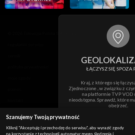
© 2026 Telewizja Polska S.A. w likwidacji
regulamin serwisu
cennik
GEOLOKALIZ
polityka prywatności
ŁĄCZYSZ SIĘ SPOZA 
moje zgody
Kraj, z którego się łączys
Zjednoczone , w związku z czy
pomoc
na platformie TVP VOD
nieodstępna. Sprawdź, które m
kontakt
obejrzeć.
voucher
Szanujemy Twoją prywatność
Nie pokazuj pon
dostępność
Kliknij "Akceptuję i przechodzę do serwisu", aby wyrazić zgody
na korzystanie z technologii automatycznego śledzenia i
informacje o dostawcy usług