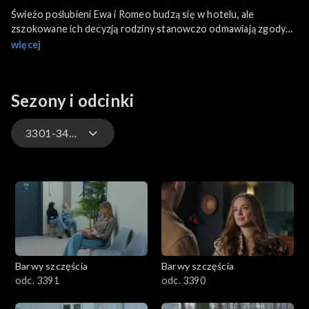
Świeżo poślubieni Ewa i Romeo budzą się w hotelu, ale
zszokowane ich decyzją rodziny stanowczo odmawiają zgody
na wspólne zamieszkanie pary. Tymczasem źle czująca się Ola
więcej
trafia do lekarza i ostatecznie decyduje się na szczerą rozmowę
z Justinem. Z kolei zaskoczony Łukasz odwiedza Bruna,
dowiadując się o jego nagłym małżeństwie z Karoliną.
Sezony i odcinki
3301-3400
3301-3400
3201-3300
3101-3200
Barwy szczęścia
Barwy szczęścia
3001-3100
odc. 3391
odc. 3390