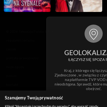
© 2026 Telewizja Polska S.A. w likwidacji
regulamin serwisu
cennik
GEOLOKALIZ
polityka prywatności
ŁĄCZYSZ SIĘ SPOZA 
moje zgody
Kraj, z którego się łączys
Zjednoczone , w związku z czy
pomoc
na platformie TVP VOD
nieodstępna. Sprawdź, które m
kontakt
obejrzeć.
voucher
Szanujemy Twoją prywatność
Nie pokazuj pon
dostępność
Kliknij "Akceptuję i przechodzę do serwisu", aby wyrazić zgody