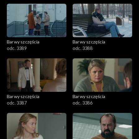
2901-3000
2801–2900
2701–2800
Barwy szczęścia
Barwy szczęścia
odc. 3389
odc. 3388
2601–2700
2501–2600
2401–2500
Barwy szczęścia
Barwy szczęścia
2301–2400
odc. 3387
odc. 3386
2201–2300
2101–2200