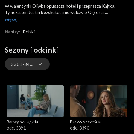
W walentynki Oliwka opuszcza hotel i przeprasza Kajtka.
Tymczasem Justin bezskutecznie walczy o Olę oraz
udowodnienie fałszerstwa kompromitującego nagrania. Z kolei
więcej
powrót Bruna z USA skutkuje ponownym starciem ze
Skotnickim, któremu Łukasz odmawia pomocy
Napisy:
Polski
detektywistycznej.
Sezony i odcinki
3301-3400
3301-3400
3201-3300
3101-3200
Barwy szczęścia
Barwy szczęścia
3001-3100
odc. 3391
odc. 3390