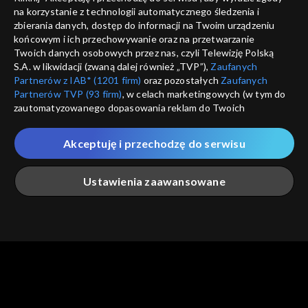
na korzystanie z technologii automatycznego śledzenia i
informacje o dostawcy usług
ANULUJ
SP
zbierania danych, dostęp do informacji na Twoim urządzeniu
końcowym i ich przechowywanie oraz na przetwarzanie
Twoich danych osobowych przez nas, czyli Telewizję Polską
S.A. w likwidacji (zwaną dalej również „TVP”),
Zaufanych
Partnerów z IAB* (1201 firm)
oraz pozostałych
Zaufanych
Partnerów TVP (93 firm)
, w celach marketingowych (w tym do
zautomatyzowanego dopasowania reklam do Twoich
zainteresowań i mierzenia ich skuteczności) i pozostałych,
które wskazujemy poniżej, a także zgody na udostępnianie
Akceptuję i przechodzę do serwisu
przez nas identyfikatora PPID do Google.
Twoje dane osobowe zbierane podczas odwiedzania przez
Ustawienia zaawansowane
Ciebie naszych
poszczególnych serwisów
zwanych dalej
„Portalem”, w tym informacje zapisywane za pomocą
technologii takich jak: pliki cookie, sygnalizatory WWW lub
innych podobnych technologii umożliwiających świadczenie
Główna
Szukaj
Moja lista
Na żywo
Więcej
dopasowanych i bezpiecznych usług, personalizację treści
oraz reklam, udostępnianie funkcji mediów społecznościowych
oraz analizowanie ruchu w Internecie.
Twoje dane osobowe zbierane podczas odwiedzania przez
Ciebie
poszczególnych serwisów
na Portalu, takie jak adresy