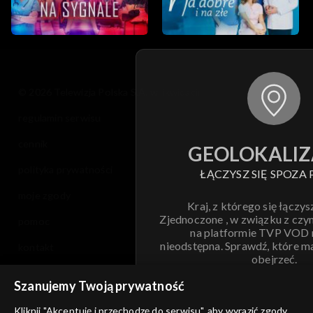
© 2026 Telewizja Polska S.A. w likwidacji
regulamin serwisu
cennik
GEOLOKALIZ
polityka prywatności
ŁĄCZYSZ SIĘ SPOZA 
moje zgody
Kraj, z którego się łączys
Zjednoczone , w związku z czy
pomoc
na platformie TVP VOD
nieodstępna. Sprawdź, które m
kontakt
obejrzeć.
voucher
Szanujemy Twoją prywatność
Nie pokazuj pon
dostępność
Kliknij "Akceptuję i przechodzę do serwisu", aby wyrazić zgody