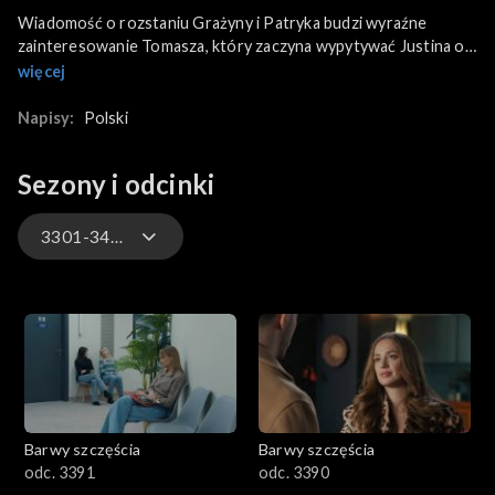
Wiadomość o rozstaniu Grażyny i Patryka budzi wyraźne
zainteresowanie Tomasza, który zaczyna wypytywać Justina o
szczegóły. Natomiast zaniepokojona zachowaniem Emila Gabi
więcej
decyduje się na rozmowę z Asią. Z kolei zdesperowana
Rawiczowa walczy o zgodę na widzenie z synem i ostatecznie
Napisy:
Polski
błaga Natalię, by odwiedziła Cezarego w jej zastępstwie.
Sezony i odcinki
3301-3400
3301-3400
3201-3300
3101-3200
Barwy szczęścia
Barwy szczęścia
3001-3100
odc. 3391
odc. 3390