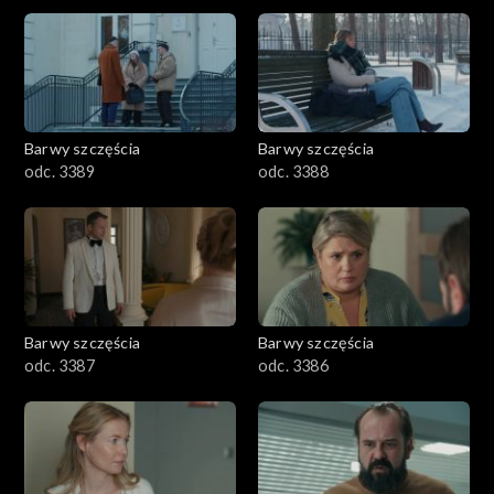
2901-3000
2801–2900
2701–2800
Barwy szczęścia
Barwy szczęścia
odc. 3389
odc. 3388
2601–2700
2501–2600
2401–2500
Barwy szczęścia
Barwy szczęścia
2301–2400
odc. 3387
odc. 3386
2201–2300
2101–2200