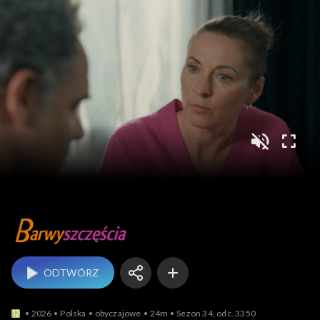
Barwy szczęścia
ODTWÓRZ
2026
Polska
obyczajowe
24m
Sezon 34, odc. 3350