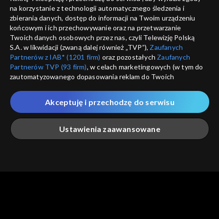
na korzystanie z technologii automatycznego śledzenia i
informacje o dostawcy usług
ANULUJ
SP
zbierania danych, dostęp do informacji na Twoim urządzeniu
końcowym i ich przechowywanie oraz na przetwarzanie
Twoich danych osobowych przez nas, czyli Telewizję Polską
S.A. w likwidacji (zwaną dalej również „TVP”),
Zaufanych
Partnerów z IAB* (1201 firm)
oraz pozostałych
Zaufanych
Partnerów TVP (93 firm)
, w celach marketingowych (w tym do
zautomatyzowanego dopasowania reklam do Twoich
zainteresowań i mierzenia ich skuteczności) i pozostałych,
które wskazujemy poniżej, a także zgody na udostępnianie
Akceptuję i przechodzę do serwisu
przez nas identyfikatora PPID do Google.
Twoje dane osobowe zbierane podczas odwiedzania przez
Ustawienia zaawansowane
Ciebie naszych
poszczególnych serwisów
zwanych dalej
„Portalem”, w tym informacje zapisywane za pomocą
technologii takich jak: pliki cookie, sygnalizatory WWW lub
innych podobnych technologii umożliwiających świadczenie
Główna
Szukaj
Moja lista
Na żywo
Więcej
dopasowanych i bezpiecznych usług, personalizację treści
oraz reklam, udostępnianie funkcji mediów społecznościowych
oraz analizowanie ruchu w Internecie.
Twoje dane osobowe zbierane podczas odwiedzania przez
Ciebie
poszczególnych serwisów
na Portalu, takie jak adresy