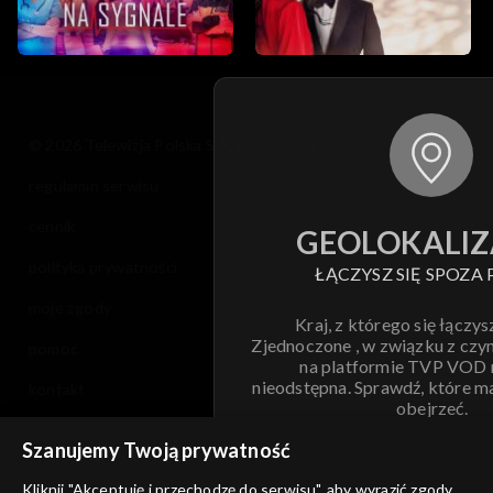
© 2026 Telewizja Polska S.A. w likwidacji
regulamin serwisu
cennik
GEOLOKALIZ
polityka prywatności
ŁĄCZYSZ SIĘ SPOZA 
moje zgody
Kraj, z którego się łączys
Zjednoczone , w związku z czy
pomoc
na platformie TVP VOD
nieodstępna. Sprawdź, które m
kontakt
obejrzeć.
voucher
Szanujemy Twoją prywatność
Nie pokazuj pon
dostępność
Kliknij "Akceptuję i przechodzę do serwisu", aby wyrazić zgody