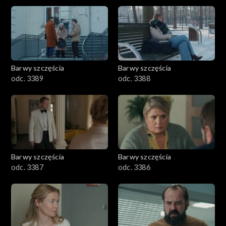
2901-3000
2801–2900
2701–2800
Barwy szczęścia
Barwy szczęścia
odc. 3389
odc. 3388
2601–2700
2501–2600
2401–2500
Barwy szczęścia
Barwy szczęścia
2301–2400
odc. 3387
odc. 3386
2201–2300
2101–2200