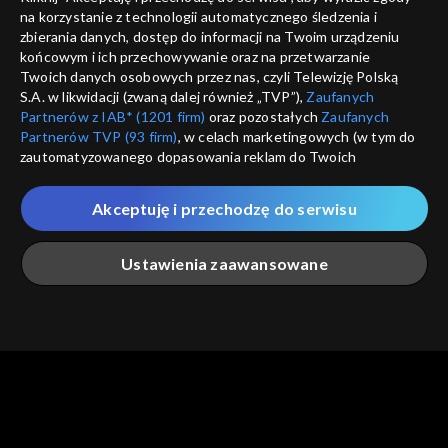
na korzystanie z technologii automatycznego śledzenia i
informacje o dostawcy usług
ANULUJ
SP
zbierania danych, dostęp do informacji na Twoim urządzeniu
końcowym i ich przechowywanie oraz na przetwarzanie
Twoich danych osobowych przez nas, czyli Telewizję Polską
S.A. w likwidacji (zwaną dalej również „TVP”),
Zaufanych
Partnerów z IAB* (1201 firm)
oraz pozostałych
Zaufanych
Partnerów TVP (93 firm)
, w celach marketingowych (w tym do
zautomatyzowanego dopasowania reklam do Twoich
zainteresowań i mierzenia ich skuteczności) i pozostałych,
które wskazujemy poniżej, a także zgody na udostępnianie
Akceptuję i przechodzę do serwisu
przez nas identyfikatora PPID do Google.
Twoje dane osobowe zbierane podczas odwiedzania przez
Ustawienia zaawansowane
Ciebie naszych
poszczególnych serwisów
zwanych dalej
„Portalem”, w tym informacje zapisywane za pomocą
technologii takich jak: pliki cookie, sygnalizatory WWW lub
innych podobnych technologii umożliwiających świadczenie
Główna
Szukaj
Moja lista
Na żywo
Więcej
dopasowanych i bezpiecznych usług, personalizację treści
oraz reklam, udostępnianie funkcji mediów społecznościowych
oraz analizowanie ruchu w Internecie.
Twoje dane osobowe zbierane podczas odwiedzania przez
Ciebie
poszczególnych serwisów
na Portalu, takie jak adresy