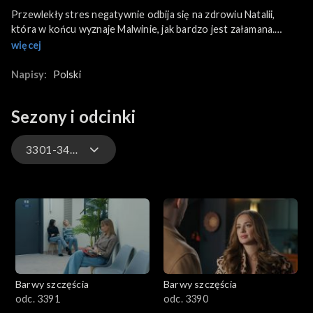
Przewlekły stres negatywnie odbija się na zdrowiu Natalii,
która w końcu wyznaje Malwinie, jak bardzo jest załamana.
Natomiast Renata wpada w panikę, gdy jej diler odkrywa, że
więcej
kobieta spotyka się z policjantem. Skutkuje to
natychmiastowym odcięciem jej od narkotyków, od których
Napisy:
Polski
zdążyła się uzależnić.
Sezony i odcinki
3301-3400
3301-3400
3201-3300
3101-3200
Barwy szczęścia
Barwy szczęścia
3001-3100
odc. 3391
odc. 3390