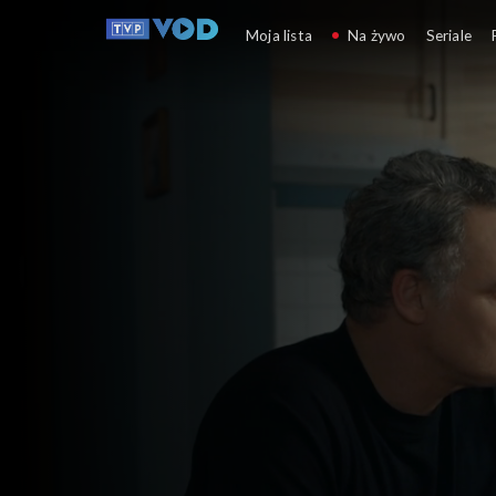
Barwy szczęścia
Moja lista
Na żywo
Seriale