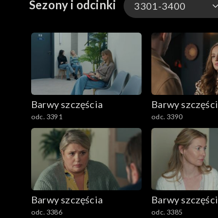
Sezony i odcinki
3301-3400
3301-3400
3201-3300
3101-3200
Barwy szczęścia
Barwy szczęśc
3001-3100
odc. 3391
odc. 3390
2901-3000
2801–2900
2701–2800
Barwy szczęścia
Barwy szczęśc
2601–2700
odc. 3386
odc. 3385