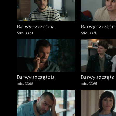
1601–1700
1501–1600
Barwy szczęścia
Barwy szczęśc
1401–1500
odc. 3371
odc. 3370
1301–1400
1201–1300
1101–1200
Barwy szczęścia
Barwy szczęśc
odc. 3366
odc. 3365
1001–1100
901–1000
801–900