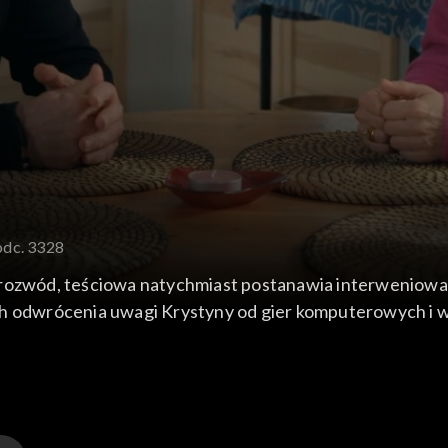
odc. 3328
 rozwód, teściowa natychmiast postanawia interweniowa
ch odwrócenia uwagi Krystyny od gier komputerowych i 