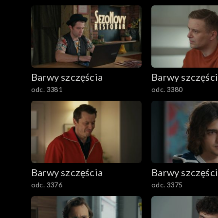
2501–2600
2401–2500
2301–2400
Barwy szczęścia
Barwy szczęśc
2201–2300
odc. 3381
odc. 3380
2101–2200
2001–2100
1901–2000
Barwy szczęścia
Barwy szczęśc
1801–1900
odc. 3376
odc. 3375
1701–1800