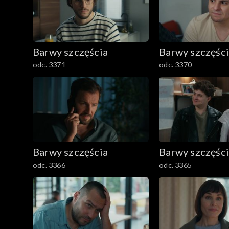
1601–1700
1501–1600
Barwy szczęścia
Barwy szczęśc
1401–1500
odc. 3371
odc. 3370
1301–1400
1201–1300
1101–1200
Barwy szczęścia
Barwy szczęśc
odc. 3366
odc. 3365
1001–1100
901–1000
801–900