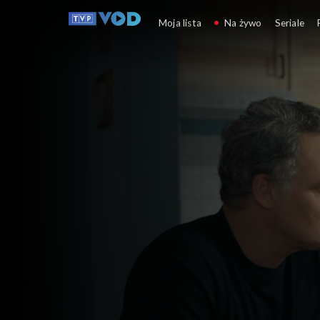
Barwy szczęścia
Moja lista
Na żywo
Seriale