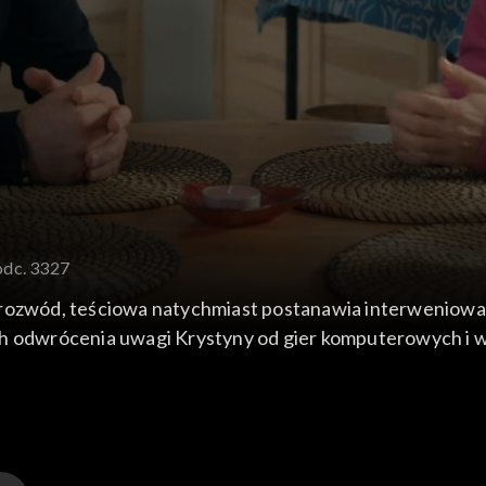
odc. 3327
 rozwód, teściowa natychmiast postanawia interweniowa
ch odwrócenia uwagi Krystyny od gier komputerowych i 