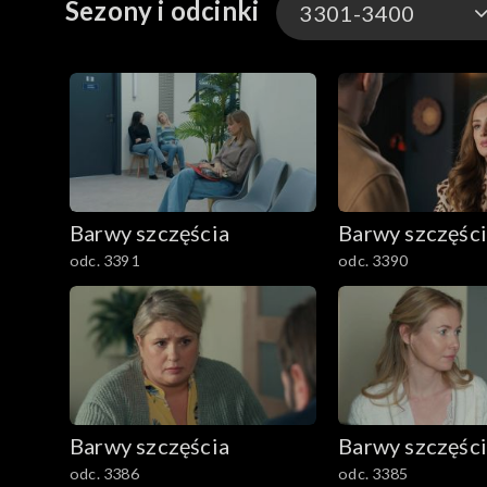
Sezony i odcinki
3301-3400
3301-3400
3201-3300
3101-3200
Barwy szczęścia
Barwy szczęśc
3001-3100
odc. 3391
odc. 3390
2901-3000
2801–2900
2701–2800
Barwy szczęścia
Barwy szczęśc
2601–2700
odc. 3386
odc. 3385