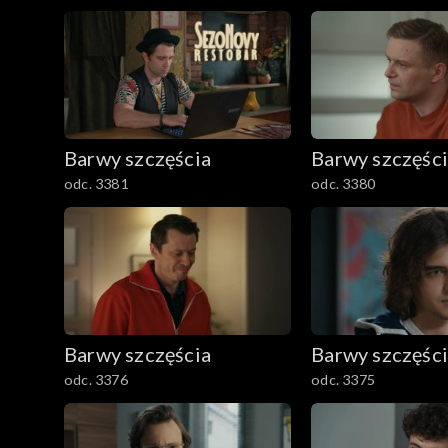
2501–2600
2401–2500
2301–2400
Barwy szczęścia
Barwy szczęśc
2201–2300
odc. 3381
odc. 3380
2101–2200
2001–2100
1901–2000
Barwy szczęścia
Barwy szczęśc
1801–1900
odc. 3376
odc. 3375
1701–1800