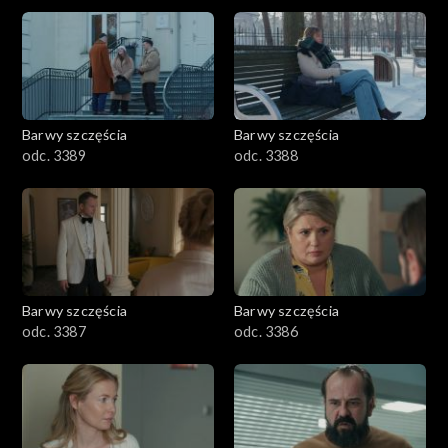
2901-3000
2801–2900
2701–2800
Barwy szczęścia
Barwy szczęścia
odc. 3389
odc. 3388
2601–2700
2501–2600
2401–2500
Barwy szczęścia
Barwy szczęścia
2301–2400
odc. 3387
odc. 3386
2201–2300
2101–2200