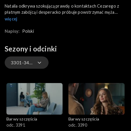
Natalia odkrywa szokującą prawdę o kontaktach Cezarego z
płatnym zabójcą i desperacko próbuje powstrzymać męża
przed popełnieniem życiowego błędu. W tej sprawie spotyka
więcej
się nawet z Marcinem Kodurem, nieświadoma, że jej bliscy
wpadli w misterną pułapkę zastawioną przez policję. Natomiast
Napisy:
Polski
uwięziony Łukasz kontynuuje niebezpieczną grę
psychologiczną.
Sezony i odcinki
3301-3400
3301-3400
3201-3300
3101-3200
Barwy szczęścia
Barwy szczęścia
3001-3100
odc. 3391
odc. 3390