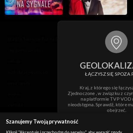
© 2026 Telewizja Polska S.A. w likwidacji
regulamin serwisu
cennik
GEOLOKALIZ
polityka prywatności
ŁĄCZYSZ SIĘ SPOZA 
moje zgody
Kraj, z którego się łączys
Zjednoczone , w związku z czy
pomoc
na platformie TVP VOD
nieodstępna. Sprawdź, które m
kontakt
obejrzeć.
voucher
Szanujemy Twoją prywatność
Nie pokazuj pon
dostępność
Kliknij "Akceptuję i przechodzę do serwisu", aby wyrazić zgody