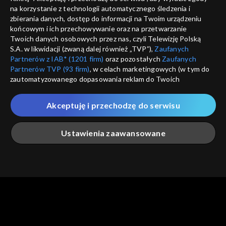
na korzystanie z technologii automatycznego śledzenia i
informacje o dostawcy usług
ANULUJ
SP
zbierania danych, dostęp do informacji na Twoim urządzeniu
końcowym i ich przechowywanie oraz na przetwarzanie
Twoich danych osobowych przez nas, czyli Telewizję Polską
S.A. w likwidacji (zwaną dalej również „TVP”),
Zaufanych
Partnerów z IAB* (1201 firm)
oraz pozostałych
Zaufanych
Partnerów TVP (93 firm)
, w celach marketingowych (w tym do
zautomatyzowanego dopasowania reklam do Twoich
zainteresowań i mierzenia ich skuteczności) i pozostałych,
które wskazujemy poniżej, a także zgody na udostępnianie
Akceptuję i przechodzę do serwisu
przez nas identyfikatora PPID do Google.
Twoje dane osobowe zbierane podczas odwiedzania przez
Ustawienia zaawansowane
Ciebie naszych
poszczególnych serwisów
zwanych dalej
„Portalem”, w tym informacje zapisywane za pomocą
technologii takich jak: pliki cookie, sygnalizatory WWW lub
innych podobnych technologii umożliwiających świadczenie
Główna
Szukaj
Moja lista
Na żywo
Więcej
dopasowanych i bezpiecznych usług, personalizację treści
oraz reklam, udostępnianie funkcji mediów społecznościowych
oraz analizowanie ruchu w Internecie.
Twoje dane osobowe zbierane podczas odwiedzania przez
Ciebie
poszczególnych serwisów
na Portalu, takie jak adresy