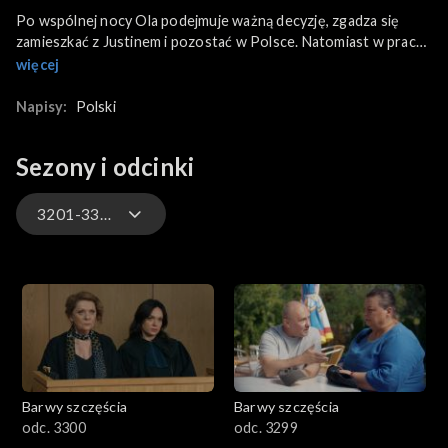
Po wspólnej nocy Ola podejmuje ważną decyzję, zgadza się
zamieszkać z Justinem i pozostać w Polsce. Natomiast w pracy
Skotnickiego czeka trudna konfrontacja ze Stańskim, gdy ten
więcej
odkrywa, że Kępski stał się głównym udziałowcem hotelu. Z
kolei plany wyjazdowe Huberta i Asi wiszą na włosku z powodu
Napisy:
Polski
nagłej gorączki dziewczyny.
Sezony i odcinki
3201-3300
3301-3400
3201-3300
3101-3200
Barwy szczęścia
Barwy szczęścia
3001-3100
odc. 3300
odc. 3299