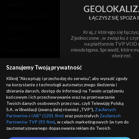
cennik
GEOLOKALIZ
polityka prywatności
ŁĄCZYSZ SIĘ SPOZA 
moje zgody
Kraj, z którego się łączys
Zjednoczone , w związku z czy
pomoc
na platformie TVP VOD
nieodstępna. Sprawdź, które m
kontakt
obejrzeć.
voucher
Szanujemy Twoją prywatność
Nie pokazuj pon
dostępność
Kliknij "Akceptuję i przechodzę do serwisu", aby wyrazić zgody
na korzystanie z technologii automatycznego śledzenia i
informacje o dostawcy usług
ANULUJ
SP
zbierania danych, dostęp do informacji na Twoim urządzeniu
końcowym i ich przechowywanie oraz na przetwarzanie
Twoich danych osobowych przez nas, czyli Telewizję Polską
S.A. w likwidacji (zwaną dalej również „TVP”),
Zaufanych
Partnerów z IAB* (1201 firm)
oraz pozostałych
Zaufanych
Partnerów TVP (93 firm)
, w celach marketingowych (w tym do
zautomatyzowanego dopasowania reklam do Twoich
zainteresowań i mierzenia ich skuteczności) i pozostałych,