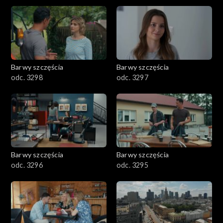
2901-3000
2801–2900
2701–2800
Barwy szczęścia
Barwy szczęścia
odc. 3298
odc. 3297
2601–2700
2501–2600
2401–2500
Barwy szczęścia
Barwy szczęścia
2301–2400
odc. 3296
odc. 3295
2201–2300
2101–2200