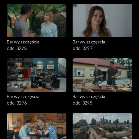
2901-3000
2801–2900
2701–2800
Barwy szczęścia
Barwy szczęścia
odc. 3298
odc. 3297
2601–2700
2501–2600
2401–2500
Barwy szczęścia
Barwy szczęścia
2301–2400
odc. 3296
odc. 3295
2201–2300
2101–2200