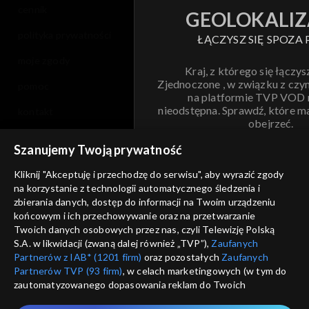
cennik
GEOLOKALIZ
polityka prywatności
ŁĄCZYSZ SIĘ SPOZA 
moje zgody
Kraj, z którego się łączys
Zjednoczone , w związku z czy
pomoc
na platformie TVP VOD
nieodstępna. Sprawdź, które m
kontakt
obejrzeć.
voucher
Szanujemy Twoją prywatność
Nie pokazuj pon
dostępność
Kliknij "Akceptuję i przechodzę do serwisu", aby wyrazić zgody
na korzystanie z technologii automatycznego śledzenia i
informacje o dostawcy usług
ANULUJ
SP
zbierania danych, dostęp do informacji na Twoim urządzeniu
końcowym i ich przechowywanie oraz na przetwarzanie
Twoich danych osobowych przez nas, czyli Telewizję Polską
S.A. w likwidacji (zwaną dalej również „TVP”),
Zaufanych
Partnerów z IAB* (1201 firm)
oraz pozostałych
Zaufanych
Partnerów TVP (93 firm)
, w celach marketingowych (w tym do
zautomatyzowanego dopasowania reklam do Twoich
zainteresowań i mierzenia ich skuteczności) i pozostałych,