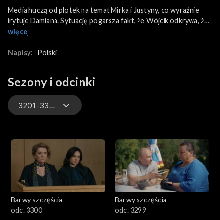
Media huczą od plotek na temat Mirka i Justyny, co wyraźnie
irytuje Damiana. Sytuację pogarsza fakt, że Wójcik odkrywa, że
syn oblał maturę z języka polskiego. Z kolei Ola otrzymuje
więcej
kuszącą propozycję powrotu do pracy we Włoszech, natomiast
Justin prosi ukochaną, by odrzuciła ofertę i została z nim w
Napisy:
Polski
Polsce.
Sezony i odcinki
3201-3300
3301-3400
3201-3300
3101-3200
Barwy szczęścia
Barwy szczęścia
3001-3100
odc. 3300
odc. 3299