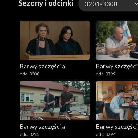
Sezony i odcinki
3201-3300
3301-3400
3201-3300
3101-3200
Barwy szczęścia
Barwy szczęśc
3001-3100
odc. 3300
odc. 3299
2901-3000
2801–2900
2701–2800
Barwy szczęścia
Barwy szczęśc
2601–2700
odc. 3295
odc. 3294