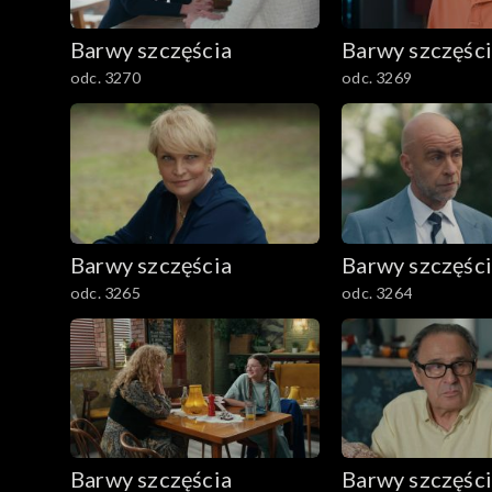
782–800
Barwy szczęścia
Barwy szczęśc
odc. 3270
odc. 3269
Barwy szczęścia
Barwy szczęśc
odc. 3265
odc. 3264
Barwy szczęścia
Barwy szczęśc