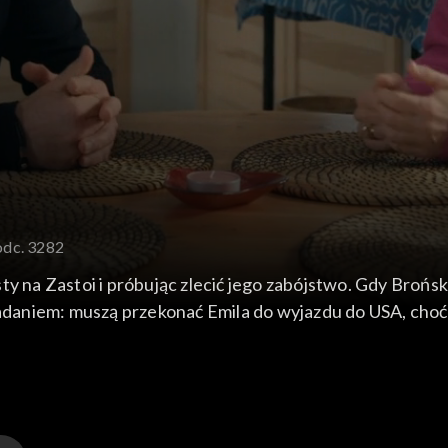
odc. 3282
sty na Zastoi i próbując zlecić jego zabójstwo. Gdy Bro
zadaniem: muszą przekonać Emila do wyjazdu do USA, choć 