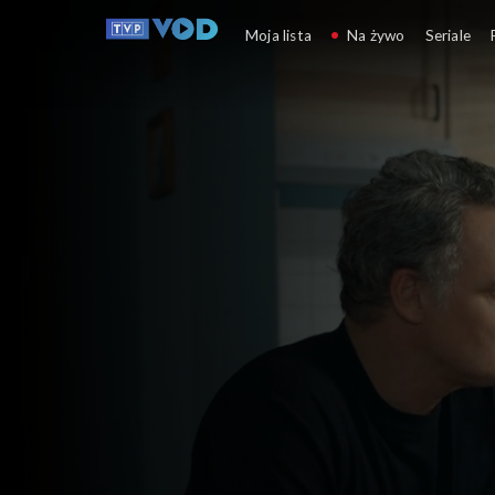
Barwy szczęścia
Moja lista
Na żywo
Seriale