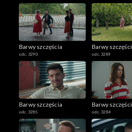
2501–2600
2401–2500
2301–2400
Barwy szczęścia
Barwy szczęśc
2201–2300
odc. 3290
odc. 3289
2101–2200
2001–2100
1901–2000
Barwy szczęścia
Barwy szczęśc
1801–1900
odc. 3285
odc. 3284
1701–1800