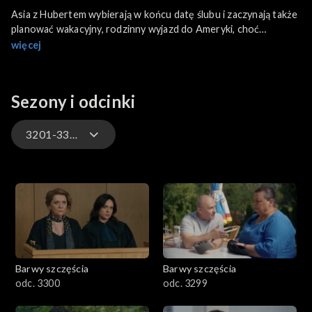
Asia z Hubertem wybierają w końcu datę ślubu i zaczynają także
planować wakacyjny, rodzinny wyjazd do Ameryki, choć
Sokalska wyraźnie stresuje się na myśl o spotkaniu z Klarą.
więcej
Tymczasem Sonia o poranku znów źle się czuje, coraz mniej ufa
Robertowi i wyznaje nawet Dominice, że podejrzewa partnera
o handel narkotykami.
Sezony i odcinki
3201-3300
3301-3400
3201-3300
3101-3200
Barwy szczęścia
Barwy szczęścia
3001-3100
odc. 3300
odc. 3299