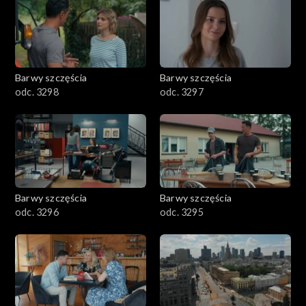
2901-3000
2801–2900
2701–2800
Barwy szczęścia
Barwy szczęścia
odc. 3298
odc. 3297
2601–2700
2501–2600
2401–2500
Barwy szczęścia
Barwy szczęścia
2301–2400
odc. 3296
odc. 3295
2201–2300
2101–2200