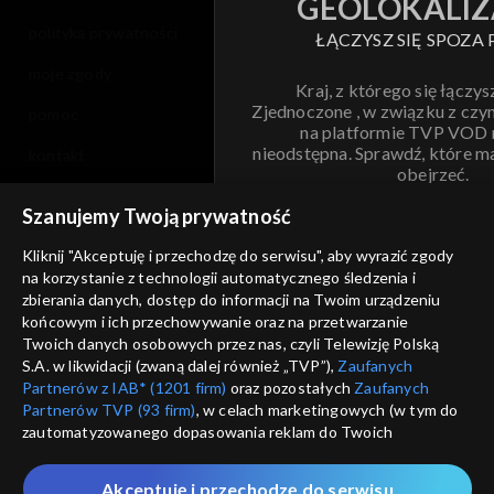
GEOLOKALIZ
polityka prywatności
ŁĄCZYSZ SIĘ SPOZA 
moje zgody
Kraj, z którego się łączys
Zjednoczone , w związku z czy
pomoc
na platformie TVP VOD
nieodstępna. Sprawdź, które m
kontakt
obejrzeć.
voucher
Szanujemy Twoją prywatność
Nie pokazuj pon
dostępność
Kliknij "Akceptuję i przechodzę do serwisu", aby wyrazić zgody
na korzystanie z technologii automatycznego śledzenia i
informacje o dostawcy usług
ANULUJ
SP
zbierania danych, dostęp do informacji na Twoim urządzeniu
końcowym i ich przechowywanie oraz na przetwarzanie
Twoich danych osobowych przez nas, czyli Telewizję Polską
S.A. w likwidacji (zwaną dalej również „TVP”),
Zaufanych
Partnerów z IAB* (1201 firm)
oraz pozostałych
Zaufanych
Partnerów TVP (93 firm)
, w celach marketingowych (w tym do
zautomatyzowanego dopasowania reklam do Twoich
zainteresowań i mierzenia ich skuteczności) i pozostałych,
które wskazujemy poniżej, a także zgody na udostępnianie
Akceptuję i przechodzę do serwisu