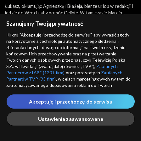
Łukasz, okłamując Agnieszkę i Błażeja, bierze urlop w redakcji i
jedzie do Włoch, aby pomóc Celinie. W tym czasie Marcin
wzywa Rawiczową na kolejne przesłuchanie, a Cezary wdaje się
więcej
Szanujemy Twoją prywatność
w ostrą kłótnię z notariuszem Kiryłłą, tuż po jego wyjściu z
aresztu. Natomiast Witek zaprasza przyjaciół na swój występ w
Kliknij "Akceptuję i przechodzę do serwisu", aby wyrazić zgody
klubie, co Romeo wykorzystuje, by po koncercie pocałować
na korzystanie z technologii automatycznego śledzenia i
Sezony i odcinki
Ewę,
zbierania danych, dostęp do informacji na Twoim urządzeniu
końcowym i ich przechowywanie oraz na przetwarzanie
Twoich danych osobowych przez nas, czyli Telewizję Polską
Wybierz
S.A. w likwidacji (zwaną dalej również „TVP”),
Zaufanych
Partnerów z IAB* (1201 firm)
oraz pozostałych
Zaufanych
3301-3400
Partnerów TVP (93 firm)
, w celach marketingowych (w tym do
zautomatyzowanego dopasowania reklam do Twoich
zainteresowań i mierzenia ich skuteczności) i pozostałych,
Rekomendowane dla Ciebie
3201-3300
które wskazujemy poniżej, a także zgody na udostępnianie
Akceptuję i przechodzę do serwisu
przez nas identyfikatora PPID do Google.
3101-3200
Twoje dane osobowe zbierane podczas odwiedzania przez
Ustawienia zaawansowane
Ciebie naszych
poszczególnych serwisów
zwanych dalej
3001-3100
„Portalem”, w tym informacje zapisywane za pomocą
technologii takich jak: pliki cookie, sygnalizatory WWW lub
innych podobnych technologii umożliwiających świadczenie
Główna
Szukaj
Moja lista
Na żywo
Więcej
2901-3000