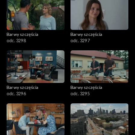
2901-3000
2801–2900
2701–2800
Barwy szczęścia
Barwy szczęścia
odc. 3298
odc. 3297
2601–2700
2501–2600
2401–2500
Barwy szczęścia
Barwy szczęścia
2301–2400
odc. 3296
odc. 3295
2201–2300
2101–2200