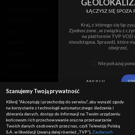
GEOLOKALIZ
polityka prywatności
ŁĄCZYSZ SIĘ SPOZA 
moje zgody
Kraj, z którego się łączys
Zjednoczone , w związku z czy
pomoc
na platformie TVP VOD
nieodstępna. Sprawdź, które m
kontakt
obejrzeć.
voucher
Nie pokazuj pon
dostępność
informacje o dostawcy usług
ANULUJ
SP
Szanujemy Twoją prywatność
Kliknij "Akceptuję i przechodzę do serwisu", aby wyrazić zgody
na korzystanie z technologii automatycznego śledzenia i
zbierania danych, dostęp do informacji na Twoim urządzeniu
końcowym i ich przechowywanie oraz na przetwarzanie
Twoich danych osobowych przez nas, czyli Telewizję Polską
S.A. w likwidacji (zwaną dalej również „TVP”),
Zaufanych