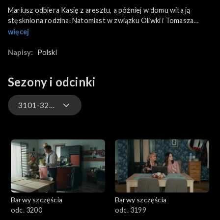
Mariusz odbiera Kasię z aresztu, a później w domu wita ją
stęskniona rodzina. Natomiast w związku Oliwki i Tomasza
narasta konflikt. Kępski uparcie nie chce zerwać kontaktu z
więcej
ojcem i ostatecznie opowiedzieć się po stronie Madzi.
Napisy:
Polski
Sezony i odcinki
3101-3200
3301-3400
3201-3300
3101-3200
Barwy szczęścia
Barwy szczęścia
3001-3100
odc. 3200
odc. 3199