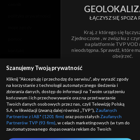
cennik
GEOLOKALIZ
polityka prywatności
ŁĄCZYSZ SIĘ SPOZA 
moje zgody
Kraj, z którego się łączys
Zjednoczone , w związku z czy
pomoc
na platformie TVP VOD
nieodstępna. Sprawdź, które m
kontakt
obejrzeć.
voucher
Szanujemy Twoją prywatność
Nie pokazuj pon
dostępność
Kliknij "Akceptuję i przechodzę do serwisu", aby wyrazić zgody
na korzystanie z technologii automatycznego śledzenia i
informacje o dostawcy usług
ANULUJ
SP
zbierania danych, dostęp do informacji na Twoim urządzeniu
końcowym i ich przechowywanie oraz na przetwarzanie
Twoich danych osobowych przez nas, czyli Telewizję Polską
S.A. w likwidacji (zwaną dalej również „TVP”),
Zaufanych
Partnerów z IAB* (1201 firm)
oraz pozostałych
Zaufanych
Partnerów TVP (93 firm)
, w celach marketingowych (w tym do
zautomatyzowanego dopasowania reklam do Twoich
zainteresowań i mierzenia ich skuteczności) i pozostałych,