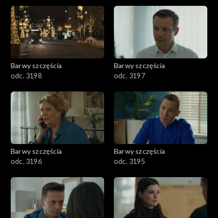
2901-3000
2801–2900
2701–2800
Barwy szczęścia
Barwy szczęścia
odc. 3198
odc. 3197
2601–2700
2501–2600
2401–2500
Barwy szczęścia
Barwy szczęścia
2301–2400
odc. 3196
odc. 3195
2201–2300
2101–2200