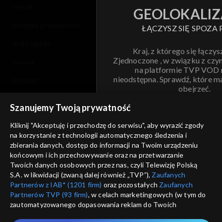
cennik
GEOLOKALIZ
polityka prywatności
ŁĄCZYSZ SIĘ SPOZA 
moje zgody
Kraj, z którego się łączys
Zjednoczone , w związku z czy
pomoc
na platformie TVP VOD
nieodstępna. Sprawdź, które m
kontakt
obejrzeć.
voucher
Szanujemy Twoją prywatność
Nie pokazuj pon
dostępność
Kliknij "Akceptuję i przechodzę do serwisu", aby wyrazić zgody
na korzystanie z technologii automatycznego śledzenia i
informacje o dostawcy usług
ANULUJ
SP
zbierania danych, dostęp do informacji na Twoim urządzeniu
końcowym i ich przechowywanie oraz na przetwarzanie
Twoich danych osobowych przez nas, czyli Telewizję Polską
S.A. w likwidacji (zwaną dalej również „TVP”),
Zaufanych
Partnerów z IAB* (1201 firm)
oraz pozostałych
Zaufanych
Partnerów TVP (93 firm)
, w celach marketingowych (w tym do
zautomatyzowanego dopasowania reklam do Twoich
zainteresowań i mierzenia ich skuteczności) i pozostałych,