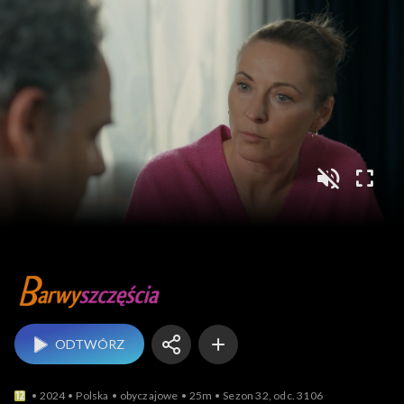
Barwy szczęścia
ODTWÓRZ
2024
Polska
obyczajowe
25m
Sezon 32, odc. 3106