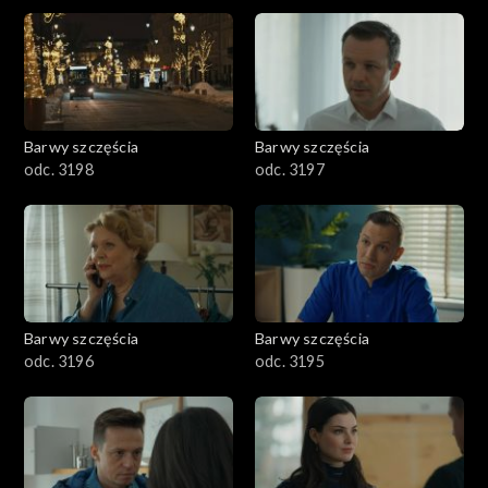
2901-3000
2801–2900
2701–2800
Barwy szczęścia
Barwy szczęścia
odc. 3198
odc. 3197
2601–2700
2501–2600
2401–2500
Barwy szczęścia
Barwy szczęścia
2301–2400
odc. 3196
odc. 3195
2201–2300
2101–2200