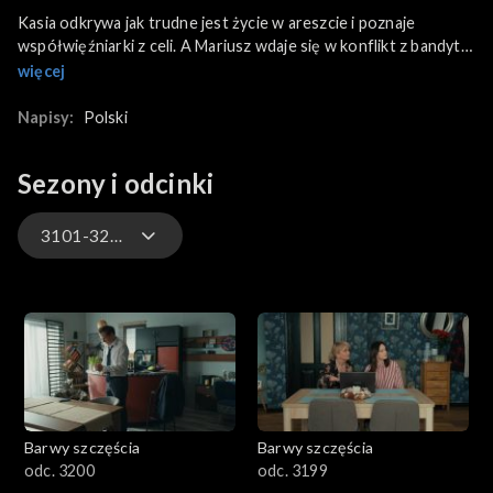
Kasia odkrywa jak trudne jest życie w areszcie i poznaje
współwięźniarki z celi. A Mariusz wdaje się w konflikt z bandytą,
który od początku okazuje mu niechęć. Łukasz zwraca się z
więcej
kolei o pomoc prawniczą do Zwoleńskiej i próbuje wytłumaczyć
całą sytuację Ksaweremu.
Napisy:
Polski
Sezony i odcinki
3101-3200
3301-3400
3201-3300
3101-3200
Barwy szczęścia
Barwy szczęścia
3001-3100
odc. 3200
odc. 3199