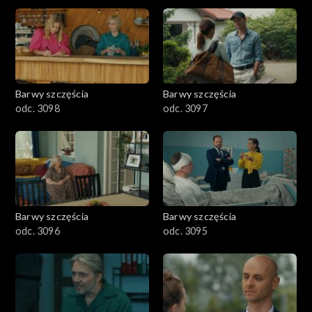
2901-3000
2801–2900
2701–2800
Barwy szczęścia
Barwy szczęścia
odc. 3098
odc. 3097
2601–2700
2501–2600
2401–2500
Barwy szczęścia
Barwy szczęścia
2301–2400
odc. 3096
odc. 3095
2201–2300
2101–2200