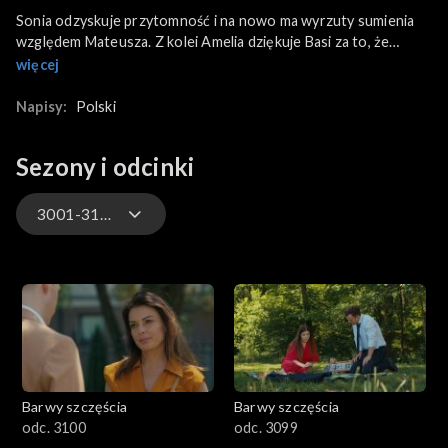
Sonia odzyskuje przytomność i na nowo ma wyrzuty sumienia
względem Mateusza. Z kolei Amelia dziękuje Basi za to, że
pomogła jej na nowo pogodzić się z synem. Później Bruno
więcej
zaprasza do hotelu Karolinę z Dobromirem, a nestorka szykuje
rodzinny obiad.
Napisy:
Polski
Sezony i odcinki
3001-3100
3301-3400
3201-3300
3101-3200
Barwy szczęścia
Barwy szczęścia
3001-3100
odc. 3100
odc. 3099