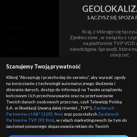
cennik
GEOLOKALIZ
polityka prywatności
ŁĄCZYSZ SIĘ SPOZA 
moje zgody
Kraj, z którego się łączys
Zjednoczone , w związku z czy
pomoc
na platformie TVP VOD
nieodstępna. Sprawdź, które m
kontakt
obejrzeć.
voucher
Szanujemy Twoją prywatność
Nie pokazuj pon
dostępność
Kliknij "Akceptuję i przechodzę do serwisu", aby wyrazić zgody
na korzystanie z technologii automatycznego śledzenia i
informacje o dostawcy usług
ANULUJ
SP
zbierania danych, dostęp do informacji na Twoim urządzeniu
końcowym i ich przechowywanie oraz na przetwarzanie
Twoich danych osobowych przez nas, czyli Telewizję Polską
S.A. w likwidacji (zwaną dalej również „TVP”),
Zaufanych
Partnerów z IAB* (1201 firm)
oraz pozostałych
Zaufanych
Partnerów TVP (93 firm)
, w celach marketingowych (w tym do
zautomatyzowanego dopasowania reklam do Twoich
zainteresowań i mierzenia ich skuteczności) i pozostałych,