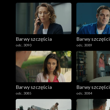
2501–2600
2401–2500
2301–2400
Barwy szczęścia
Barwy szczęśc
2201–2300
odc. 3090
odc. 3089
2101–2200
2001–2100
1901–2000
Barwy szczęścia
Barwy szczęśc
1801–1900
odc. 3085
odc. 3084
1701–1800