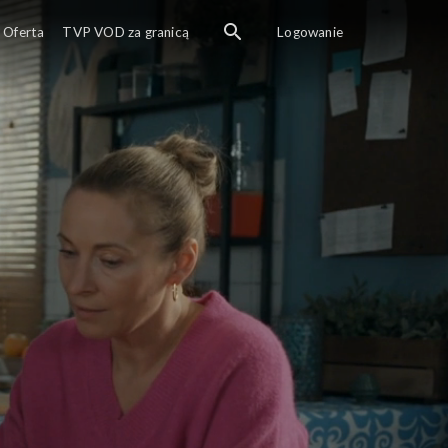
Oferta
TVP VOD za granicą
Logowanie