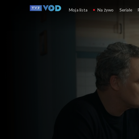
Barwy szczęścia
Moja lista
Na żywo
Seriale