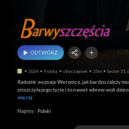
ODTWÓRZ
2024
Polska
obyczajowe
25m
Sezon 31, 
Radomir wyznaje Weronice, jak bardzo zależy mu 
zniszczyła jego życie i to nawet wbrew woli dzien
Sadowskiemu o swojej burzliwej przeszłości, co na
więcej
Napisy:
Polski