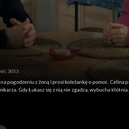
odc. 3053
na pogodzeniu z żoną i prosi koleżankę o pomoc. Celina 
nikarza. Gdy Łukasz się z nią nie zgadza, wybucha kłótnia
 nowo ich do siebie zbliża. Za to Ignacy decyduje się na o