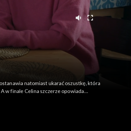
postanawia natomiast ukarać oszustkę, która
. A w finale Celina szczerze opowiada
dejście z pracy.