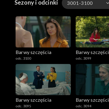
Sezony i odcinki
3001-3100
3301-3400
3201-3300
3101-3200
Barwy szczęścia
Barwy szczęśc
3001-3100
odc. 3100
odc. 3099
2901-3000
2801–2900
2701–2800
Barwy szczęścia
Barwy szczęśc
2601–2700
odc. 3095
odc. 3094