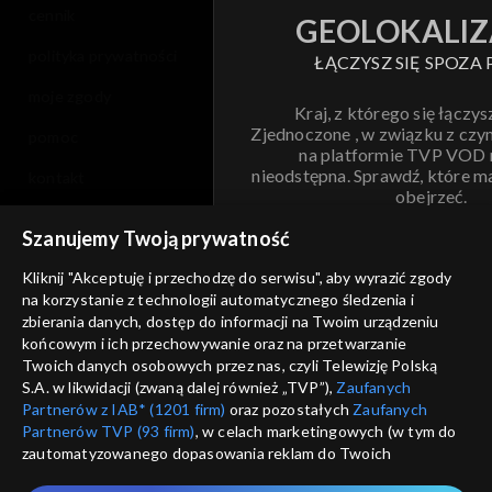
cennik
GEOLOKALIZ
polityka prywatności
ŁĄCZYSZ SIĘ SPOZA 
moje zgody
Kraj, z którego się łączys
Zjednoczone , w związku z czy
pomoc
na platformie TVP VOD
nieodstępna. Sprawdź, które m
kontakt
obejrzeć.
voucher
Szanujemy Twoją prywatność
Nie pokazuj pon
dostępność
Kliknij "Akceptuję i przechodzę do serwisu", aby wyrazić zgody
na korzystanie z technologii automatycznego śledzenia i
informacje o dostawcy usług
ANULUJ
SP
zbierania danych, dostęp do informacji na Twoim urządzeniu
końcowym i ich przechowywanie oraz na przetwarzanie
Twoich danych osobowych przez nas, czyli Telewizję Polską
S.A. w likwidacji (zwaną dalej również „TVP”),
Zaufanych
Partnerów z IAB* (1201 firm)
oraz pozostałych
Zaufanych
Partnerów TVP (93 firm)
, w celach marketingowych (w tym do
zautomatyzowanego dopasowania reklam do Twoich
zainteresowań i mierzenia ich skuteczności) i pozostałych,