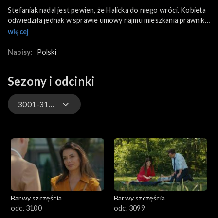
Stefaniak nadal jest pewien, że Halicka do niego wróci. Kobieta
odwiedziła jednak w sprawie umowy najmu mieszkania prawnika.
W kancelarii Wanda wyraźnie okazuje niechęć Asi - po tym, jak
więcej
Robert dziewczynę "adorował". W finale Halicka zanosi byłemu
partnerowi aneks do umowy, a ten wykorzystuje okazję i znów
Napisy:
Polski
próbuje zatrzymać ją siłą.
Sezony i odcinki
3001-3100
3301-3400
3201-3300
3101-3200
Barwy szczęścia
Barwy szczęścia
3001-3100
odc. 3100
odc. 3099