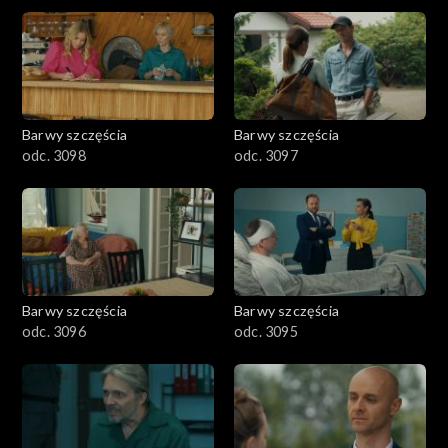
2901-3000
2801–2900
2701–2800
Barwy szczęścia
Barwy szczęścia
odc. 3098
odc. 3097
2601–2700
2501–2600
2401–2500
Barwy szczęścia
Barwy szczęścia
2301–2400
odc. 3096
odc. 3095
2201–2300
2101–2200