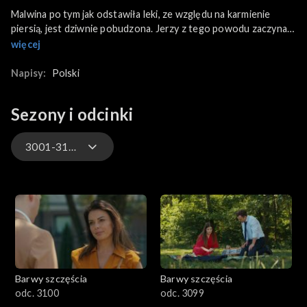
Malwina po tym jak odstawiła leki, ze względu na karmienie
piersią, jest dziwnie pobudzona. Jerzy z tego powodu zaczyna
się o córkę niepokoić. Natomiast Marcin dzieli się z kolegami z
więcej
drużyny informacją o zastaniu wkrótce ojcem. Z kolei Renatę
otacza czułą opieką i nawet nie zauważa, że dziewczyna nadal
Napisy:
Polski
dziecka wcale nie pragnie.
Sezony i odcinki
3001-3100
3301-3400
3201-3300
3101-3200
Barwy szczęścia
Barwy szczęścia
3001-3100
odc. 3100
odc. 3099