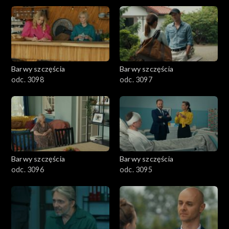
2901-3000
2801–2900
2701–2800
Barwy szczęścia
Barwy szczęścia
odc. 3098
odc. 3097
2601–2700
2501–2600
2401–2500
Barwy szczęścia
Barwy szczęścia
2301–2400
odc. 3096
odc. 3095
2201–2300
2101–2200