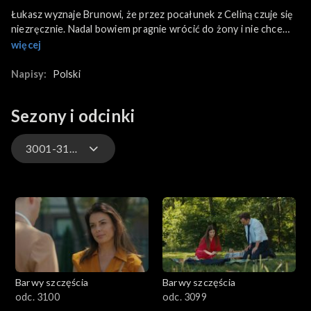
Łukasz wyznaje Brunowi, że przez pocałunek z Celiną czuje się
niezręcznie. Nadal bowiem pragnie wrócić do żony i nie chce
zranić jej zdradą. W finale Sadowski decyduje się na szczerą
więcej
rozmowę z Celiną. Tymczasem Kasia - po namiętnej nocy z
Mariuszem - wcale nie ma wyrzutów sumienia. Wpada jednak w
Napisy:
Polski
panikę, gdy o poranku Ksawery o mało nie przyłapuje jej z
kochankiem w domu.
Sezony i odcinki
3001-3100
3301-3400
3201-3300
3101-3200
Barwy szczęścia
Barwy szczęścia
3001-3100
odc. 3100
odc. 3099