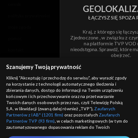
cennik
GEOLOKALIZ
polityka prywatności
ŁĄCZYSZ SIĘ SPOZA 
moje zgody
Kraj, z którego się łączys
Zjednoczone , w związku z czy
pomoc
na platformie TVP VOD
nieodstępna. Sprawdź, które m
kontakt
obejrzeć.
voucher
Szanujemy Twoją prywatność
Nie pokazuj pon
dostępność
Kliknij "Akceptuję i przechodzę do serwisu", aby wyrazić zgody
na korzystanie z technologii automatycznego śledzenia i
informacje o dostawcy usług
ANULUJ
SP
zbierania danych, dostęp do informacji na Twoim urządzeniu
końcowym i ich przechowywanie oraz na przetwarzanie
Twoich danych osobowych przez nas, czyli Telewizję Polską
S.A. w likwidacji (zwaną dalej również „TVP”),
Zaufanych
Partnerów z IAB* (1201 firm)
oraz pozostałych
Zaufanych
Partnerów TVP (93 firm)
, w celach marketingowych (w tym do
zautomatyzowanego dopasowania reklam do Twoich
zainteresowań i mierzenia ich skuteczności) i pozostałych,