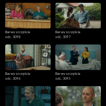
2901-3000
2801–2900
2701–2800
Barwy szczęścia
Barwy szczęścia
odc. 3098
odc. 3097
2601–2700
2501–2600
2401–2500
Barwy szczęścia
Barwy szczęścia
2301–2400
odc. 3096
odc. 3095
2201–2300
2101–2200