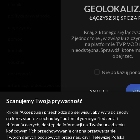
cennik
GEOLOKALIZ
polityka prywatności
ŁĄCZYSZ SIĘ SPOZA 
moje zgody
Kraj, z którego się łączys
Zjednoczone , w związku z czy
pomoc
na platformie TVP VOD
nieodstępna. Sprawdź, które m
kontakt
obejrzeć.
voucher
Nie pokazuj pon
dostępność
informacje o dostawcy usług
ANULUJ
SP
Szanujemy Twoją prywatność
Kliknij "Akceptuję i przechodzę do serwisu", aby wyrazić zgody
na korzystanie z technologii automatycznego śledzenia i
zbierania danych, dostęp do informacji na Twoim urządzeniu
końcowym i ich przechowywanie oraz na przetwarzanie
Twoich danych osobowych przez nas, czyli Telewizję Polską