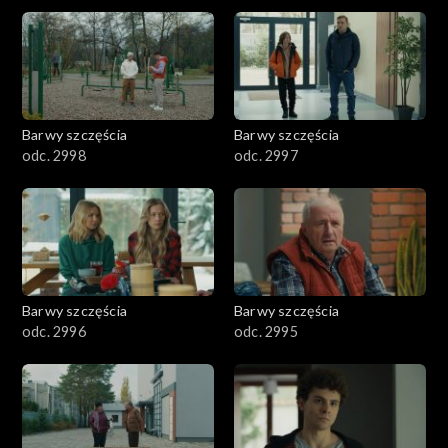
2901-3000
2801–2900
2701–2800
Barwy szczęścia
Barwy szczęścia
odc. 2998
odc. 2997
2601–2700
2501–2600
2401–2500
Barwy szczęścia
Barwy szczęścia
2301–2400
odc. 2996
odc. 2995
2201–2300
2101–2200