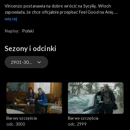
Vincenzo postanawia na dobre wrócić na Sycylię. Włoch
zapowiada, że chce oficjalnie przepisać Feel Good na Anię.
Tymczasem Renata wyznaje w końcu Dominice, że jest w ciąży.
więcej
Jednak nie chce być matką. Przyjaciółka od razu proponuje, by
po urodzeniu oddała dziecko jej i Sebastianowi. Z kolei Patryk
Napisy:
Polski
domyśla się, że Justin podkochuje się w Reginie. W tym samym
czasie dziewczyna odkrywa, że Franek rozmawiał ze Skotnickim.
Sezony i odcinki
Zazdrość męża jest kolejnym powodem do małżeńskiej kłótni.
2901-3000
3301-3400
3201-3300
3101-3200
Barwy szczęścia
Barwy szczęścia
3001-3100
odc. 3000
odc. 2999