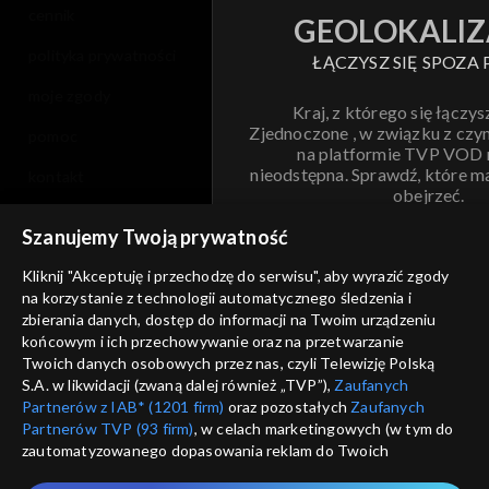
cennik
GEOLOKALIZ
polityka prywatności
ŁĄCZYSZ SIĘ SPOZA 
moje zgody
Kraj, z którego się łączys
Zjednoczone , w związku z czy
pomoc
na platformie TVP VOD
nieodstępna. Sprawdź, które m
kontakt
obejrzeć.
voucher
Szanujemy Twoją prywatność
Nie pokazuj pon
dostępność
Kliknij "Akceptuję i przechodzę do serwisu", aby wyrazić zgody
na korzystanie z technologii automatycznego śledzenia i
informacje o dostawcy usług
ANULUJ
SP
zbierania danych, dostęp do informacji na Twoim urządzeniu
końcowym i ich przechowywanie oraz na przetwarzanie
Twoich danych osobowych przez nas, czyli Telewizję Polską
S.A. w likwidacji (zwaną dalej również „TVP”),
Zaufanych
Partnerów z IAB* (1201 firm)
oraz pozostałych
Zaufanych
Partnerów TVP (93 firm)
, w celach marketingowych (w tym do
zautomatyzowanego dopasowania reklam do Twoich
zainteresowań i mierzenia ich skuteczności) i pozostałych,