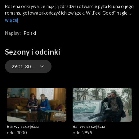
Bożena odkrywa, że mąż ją zdradził i otwarcie pyta Bruna o jego
romans, gotowa zakończyć ich związek. W „Feel Good” nagle
zjawiają się natomiast robotnicy. Wynajął ich Stefaniak, by
więcej
wyremontować dach, co odstrasza od lokalu resztkę gości. A
gdy Renata i Dominika proszą o pomoc Damiana, ten okazuje się
Napisy:
Polski
bezradny.
Sezony i odcinki
2901-3000
3301-3400
3201-3300
3101-3200
Barwy szczęścia
Barwy szczęścia
3001-3100
odc. 3000
odc. 2999