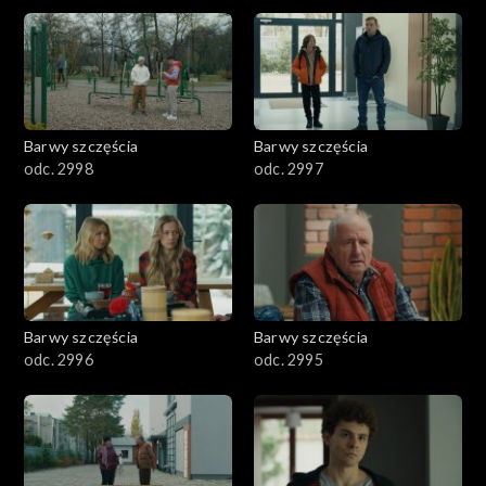
2901-3000
2801–2900
2701–2800
Barwy szczęścia
Barwy szczęścia
odc. 2998
odc. 2997
2601–2700
2501–2600
2401–2500
Barwy szczęścia
Barwy szczęścia
2301–2400
odc. 2996
odc. 2995
2201–2300
2101–2200