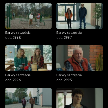
2901-3000
2801–2900
2701–2800
Barwy szczęścia
Barwy szczęścia
odc. 2998
odc. 2997
2601–2700
2501–2600
2401–2500
Barwy szczęścia
Barwy szczęścia
2301–2400
odc. 2996
odc. 2995
2201–2300
2101–2200