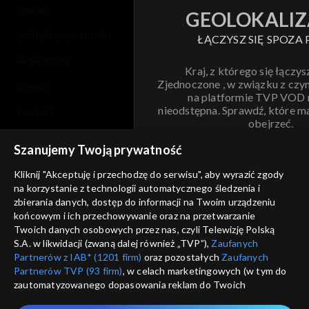
cennik
GEOLOKALIZ
polityka prywatności
ŁĄCZYSZ SIĘ SPOZA 
moje zgody
Kraj, z którego się łączys
Zjednoczone , w związku z czy
pomoc
na platformie TVP VOD
nieodstępna. Sprawdź, które m
kontakt
obejrzeć.
voucher
Szanujemy Twoją prywatność
Nie pokazuj pon
dostępność
Kliknij "Akceptuję i przechodzę do serwisu", aby wyrazić zgody
na korzystanie z technologii automatycznego śledzenia i
informacje o dostawcy usług
ANULUJ
SP
zbierania danych, dostęp do informacji na Twoim urządzeniu
końcowym i ich przechowywanie oraz na przetwarzanie
Twoich danych osobowych przez nas, czyli Telewizję Polską
S.A. w likwidacji (zwaną dalej również „TVP”),
Zaufanych
Partnerów z IAB* (1201 firm)
oraz pozostałych
Zaufanych
Partnerów TVP (93 firm)
, w celach marketingowych (w tym do
zautomatyzowanego dopasowania reklam do Twoich
zainteresowań i mierzenia ich skuteczności) i pozostałych,