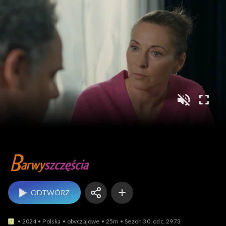
Barwy szczęścia
ODTWÓRZ
2024
Polska
obyczajowe
25m
Sezon 30, odc. 2973