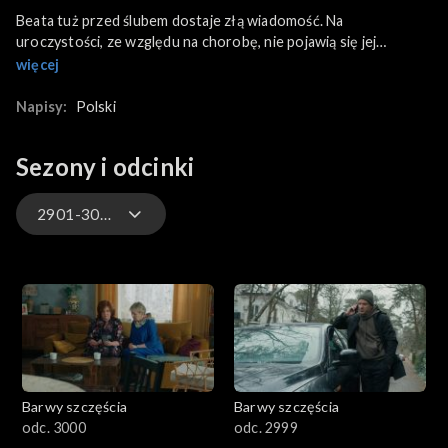
Beata tuż przed ślubem dostaje złą wiadomość. Na
uroczystości, ze względu na chorobę, nie pojawią się jej
przyjaciółki ze szkoły. Tymczasem Damian jest o krok od paniki,
więcej
bo nagle odkrywa, że nie ma swojego dowodu. Mirek zaskakuje
za to Bogusię proponując, by po wyjściu z więzienia zamieszkała
Napisy:
Polski
właśnie z nim.
Sezony i odcinki
2901-3000
3301-3400
3201-3300
3101-3200
Barwy szczęścia
Barwy szczęścia
3001-3100
odc. 3000
odc. 2999