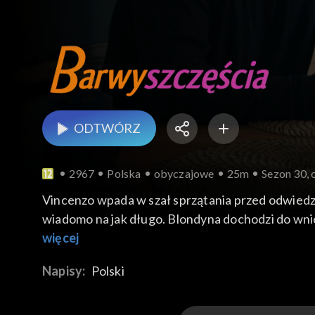
ODTWÓRZ
2967
Polska
obyczajowe
25m
Sezon 30, 
Vincenzo wpada w szał sprzątania przed odwiedzin
wiadomo na jak długo. Blondyna dochodzi do wniosk
która w końcu załamuje się i wyznaje, jak bardzo c
więcej
Napisy:
Polski