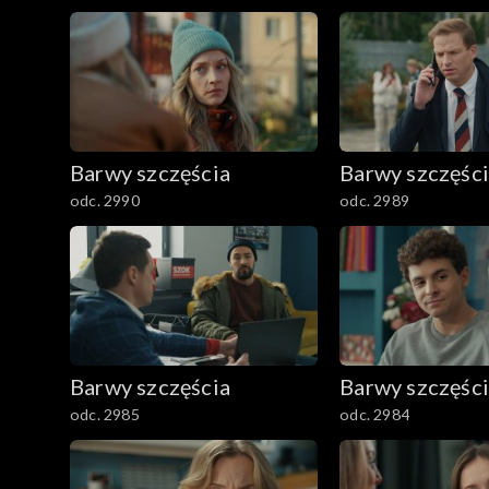
2501–2600
2401–2500
2301–2400
Barwy szczęścia
Barwy szczęśc
2201–2300
odc. 2990
odc. 2989
2101–2200
2001–2100
1901–2000
Barwy szczęścia
Barwy szczęśc
1801–1900
odc. 2985
odc. 2984
1701–1800