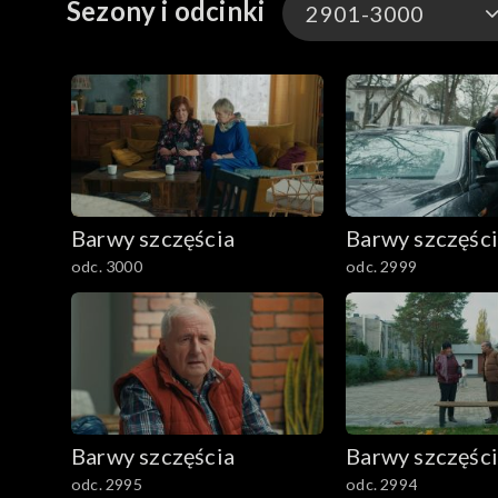
Sezony i odcinki
2901-3000
3301-3400
3201-3300
3101-3200
Barwy szczęścia
Barwy szczęśc
3001-3100
odc. 3000
odc. 2999
2901-3000
2801–2900
2701–2800
Barwy szczęścia
Barwy szczęśc
2601–2700
odc. 2995
odc. 2994