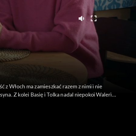
ć z Włoch ma zamieszkać razem z nimi i nie
na. Z kolei Basię i Tolka nadal niepokoi Waleria,