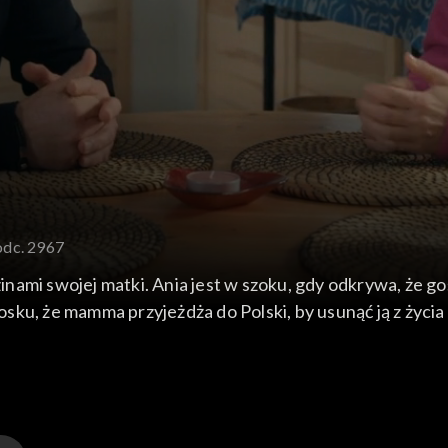
odc. 2967
ami swojej matki. Ania jest w szoku, gdy odkrywa, że goś
u, że mamma przyjeżdża do Polski, by usunąć ją z życia sy
zuje się nieszczęśliwa.