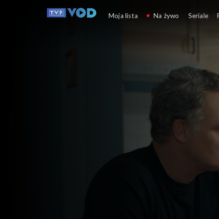
Barwy szczęścia
Moja lista
Na żywo
Seriale