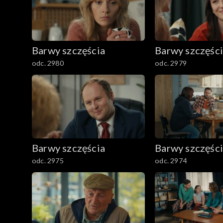
1601–1700
1501–1600
Barwy szczęścia
Barwy szczęśc
1401–1500
odc. 2980
odc. 2979
1301–1400
1201–1300
1101–1200
Barwy szczęścia
Barwy szczęśc
odc. 2975
odc. 2974
1001–1100
901–1000
801–900