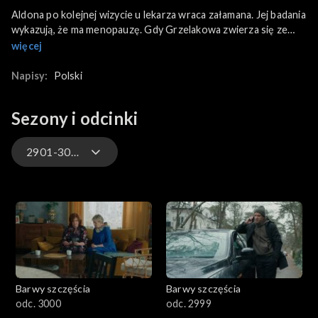
Aldona po kolejnej wizycie u lekarza wraca załamana. Jej badania
wykazują, że ma menopauzę. Gdy Grzelakowa zwierza się ze
swoich problemów Reginie, Borysa, równie przygnębionego,
więcej
wspiera Vincenzo. Bonda świętuje za to z redakcją „Szoku”
sukces po artykule o aresztowaniu Dwoickiego.
Napisy:
Polski
Sezony i odcinki
2901-3000
3301-3400
3201-3300
3101-3200
Barwy szczęścia
Barwy szczęścia
3001-3100
odc. 3000
odc. 2999