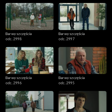
2901-3000
2801–2900
2701–2800
Barwy szczęścia
Barwy szczęścia
odc. 2998
odc. 2997
2601–2700
2501–2600
2401–2500
Barwy szczęścia
Barwy szczęścia
2301–2400
odc. 2996
odc. 2995
2201–2300
2101–2200