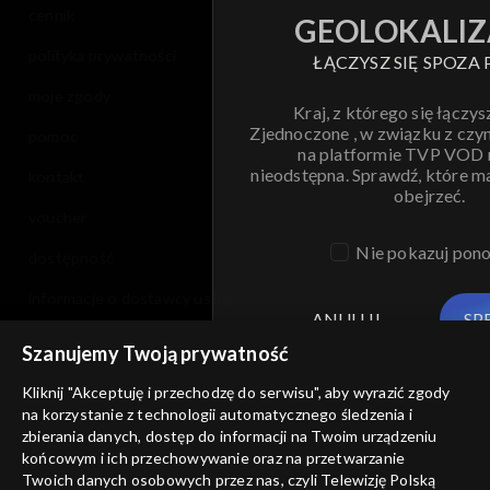
cennik
GEOLOKALIZ
polityka prywatności
ŁĄCZYSZ SIĘ SPOZA 
moje zgody
Kraj, z którego się łączys
Zjednoczone , w związku z czy
pomoc
na platformie TVP VOD
nieodstępna. Sprawdź, które m
kontakt
obejrzeć.
voucher
Nie pokazuj pon
dostępność
informacje o dostawcy usług
ANULUJ
SP
Szanujemy Twoją prywatność
Kliknij "Akceptuję i przechodzę do serwisu", aby wyrazić zgody
na korzystanie z technologii automatycznego śledzenia i
zbierania danych, dostęp do informacji na Twoim urządzeniu
końcowym i ich przechowywanie oraz na przetwarzanie
Twoich danych osobowych przez nas, czyli Telewizję Polską