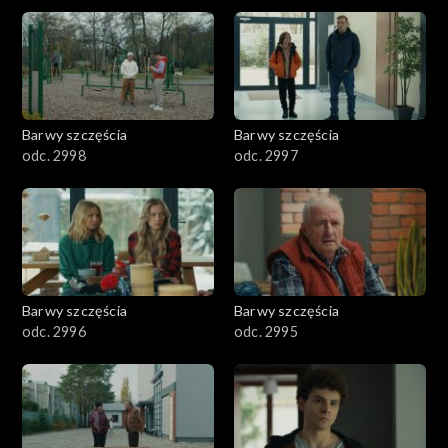
2901-3000
2801–2900
2701–2800
Barwy szczęścia
Barwy szczęścia
odc. 2998
odc. 2997
2601–2700
2501–2600
2401–2500
Barwy szczęścia
Barwy szczęścia
2301–2400
odc. 2996
odc. 2995
2201–2300
2101–2200