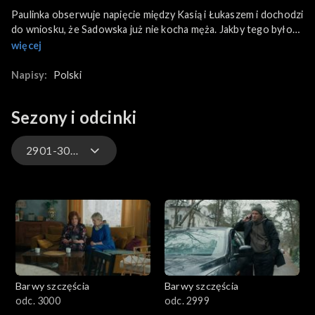
Paulinka obserwuje napięcie między Kasią i Łukaszem i dochodzi
do wniosku, że Sadowska już nie kocha męża. Jakby tego było
mało Mariusz znów pomaga sąsiadce, tym razem wyciągając
więcej
kleszcza, który ugryzł Ksawerego. Natomiast Kornel wciąż
adoruje Idę, o czym Justin donosi Patrykowi.
Napisy:
Polski
Sezony i odcinki
2901-3000
3301-3400
3201-3300
3101-3200
Barwy szczęścia
Barwy szczęścia
3001-3100
odc. 3000
odc. 2999