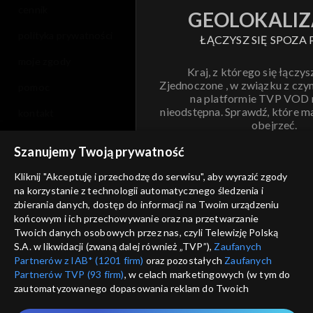
cennik
GEOLOKALIZ
polityka prywatności
ŁĄCZYSZ SIĘ SPOZA 
moje zgody
Kraj, z którego się łączys
Zjednoczone , w związku z czy
pomoc
na platformie TVP VOD
nieodstępna. Sprawdź, które m
kontakt
obejrzeć.
voucher
Szanujemy Twoją prywatność
Nie pokazuj pon
dostępność
Kliknij "Akceptuję i przechodzę do serwisu", aby wyrazić zgody
na korzystanie z technologii automatycznego śledzenia i
informacje o dostawcy usług
ANULUJ
SP
zbierania danych, dostęp do informacji na Twoim urządzeniu
końcowym i ich przechowywanie oraz na przetwarzanie
Twoich danych osobowych przez nas, czyli Telewizję Polską
S.A. w likwidacji (zwaną dalej również „TVP”),
Zaufanych
Partnerów z IAB* (1201 firm)
oraz pozostałych
Zaufanych
Partnerów TVP (93 firm)
, w celach marketingowych (w tym do
zautomatyzowanego dopasowania reklam do Twoich
zainteresowań i mierzenia ich skuteczności) i pozostałych,